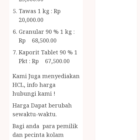
Bambu
Gazebo Kayu
Tawas 1 kg : Rp
Jasa Angkut
20,000.00
Jasa Buang
Granular 90 % 1 kg :
Puing
Rp 68,500.00
JASA
CLEANING
Kaporit Tablet 90 % 1
SERVICE
Pkt : Rp 67,500.00
JASA
KONTRUKSI
Kami Juga menyediakan
JOGJA
HCL, info harga
JASA
hubungi kami !
PERAWATAN
KOLAM
Harga Dapat berubah
RENANG
sewaktu-waktu.
JOGJA
Bagi anda para pemilik
JASA
dan pecinta kolam
PRAMURUKTI