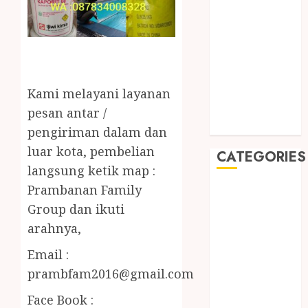
2019
August 2019
July 2019
May 2019
January 2019
November
Kami melayani layanan
2018
pesan antar /
October 2018
pengiriman dalam dan
luar kota, pembelian
CATEGORIES
langsung ketik map :
Prambanan Family
BADUT SULAP
ULTAH ANAK
Group dan ikuti
BAHAN KIMIA
arahnya,
BELAH KAYU
Email :
JOGJA
prambfam2016@gmail.com
BERAS
ORGANIK
Face Book :