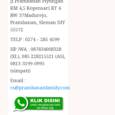
Jl Prambanan Piyungan
KM 4,5 Kopensari RT 4
RW 37Madurejo,
Prambanan, Sleman DIY
55572
TELP : 0274 – 285 4599
HP /WA : 087834008328
(XL), 085 228215521 (AS),
0813-3199-0995
(simpati)
Email :
cs@prambananfamily.com