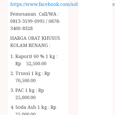
RMK
https://www.facebook.com/solusiairkolamhija
BERAS
Pemesanan Call/WA :
PREMIUM
BIRO JASA
0813-3199-0995 / 0878-
STNK
3400-8328
BIRO JASA
HARGA OBAT KHUSUS
STNK JAWA
KOLAM RENANG :
TENGAH
CELANA
Kaporit 60 % 1 kg :
SUNAT /
Rp 52,500.00
KHITAN
CELANA
Trussi 1 kg : Rp
SUNAT
70,500.00
KHITAN
PAC 1 kg : Rp
SAMSON
25,000.00
COUSTIC
SODA
Soda Ash 1 kg : Rp
Gazebo
25,000.00