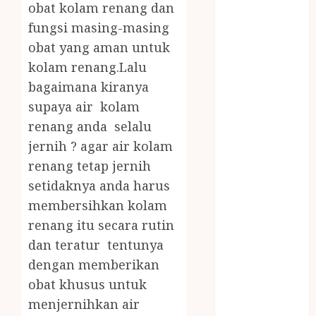
obat kolam renang dan
JOGJA
LAYANAN
fungsi masing-masing
PIJAT BAYI
obat yang aman untuk
PANGGILAN
kolam renang.Lalu
LAYANAN
bagaimana kiranya
PIJAT URUT
supaya air kolam
PANGGILAN
renang anda selalu
Lisplang Kayu
jernih ? agar air kolam
Ukir
renang tetap jernih
LOKER
PRAMURUKTI
setidaknya anda harus
LOWONGAN
membersihkan kolam
KERJA JOGJA
renang itu secara rutin
MC ULTAH
dan teratur tentunya
ANAK
dengan memberikan
MINYAK
obat khusus untuk
WIJEN
menjernihkan air
BUMBU