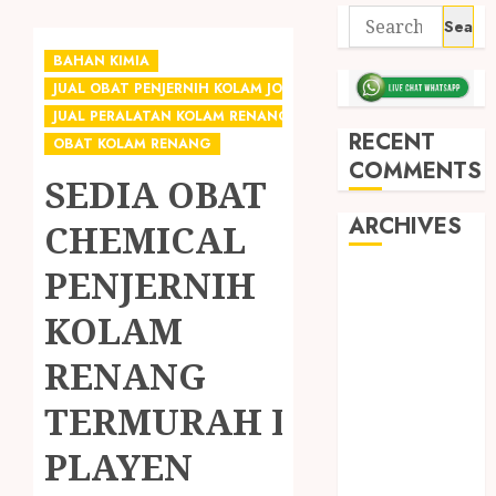
BAHAN KIMIA
JUAL OBAT PENJERNIH KOLAM JOGJA
JUAL PERALATAN KOLAM RENANG JOGJA
RECENT
OBAT KOLAM RENANG
COMMENTS
SEDIA OBAT
ARCHIVES
CHEMICAL
PENJERNIH
May 2026
December
KOLAM
2025
RENANG
March 2025
September
TERMURAH DI
2024
August 2024
PLAYEN
February 2024