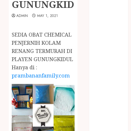
GUNUNGKIDUL
January 2024
December
ADMIN
MAY 1, 2021
2023
April 2023
March 2023
SEDIA OBAT CHEMICAL
February 2023
PENJERNIH KOLAM
December
RENANG TERMURAH DI
2021
PLAYEN GUNUNGKIDUL
June 2021
Hanya di :
May 2021
April 2021
prambananfamily.com
August 2020
February 2020
January 2020
November
2019
October 2019
September