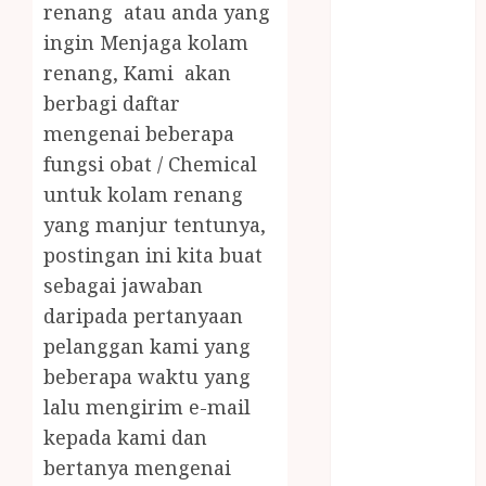
JUAL OBAT
renang atau anda yang
PENJERNIH
ingin Menjaga kolam
KOLAM JOGJA
renang, Kami akan
JUAL
berbagi daftar
PERALATAN
mengenai beberapa
KOLAM
fungsi obat / Chemical
RENANG
untuk kolam renang
JOGJA
yang manjur tentunya,
JUAL WELID
DAUN NIPAH
postingan ini kita buat
Kawat
sebagai jawaban
Harmonika
daripada pertanyaan
KERTAS
pelanggan kami yang
GESEK / ESEK
beberapa waktu yang
ESEK MOBIL
lalu mengirim e-mail
KONTRAKTOR
kepada kami dan
KOLAM
bertanya mengenai
RENANG