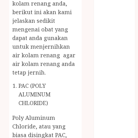
kolam renang anda,
MASAK
MINYAK
berikut ini akan kami
WIJEN RMK
jelaskan sedikit
NASI
mengenai obat yang
TUMPENG
dapat anda gunakan
OBAT KIMIA
untuk menjernihkan
OBAT KOLAM
air kolam renang agar
RENANG
air kolam renang anda
Omah Joglo
tetap jernih.
PERAWAT
LANSIA
PAC (POLY
PIJAT BAYI
ALUMINUM
PRAMBANAN
CHLORIDE)
Pintu Kayu
PISAU DAPUR
Poly Aluminum
RUMAH KAYU
Chloride, atau yang
MURAH
biasa disingkat PAC,
saung bambu