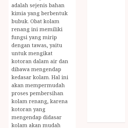
SNACK BOX
adalah sejenis bahan
JOGJA
kimia yang berbentuk
SODA API
bubuk. Obat kolam
TEBANG
renang ini memiliki
POHON JOGJA
fungsi yang mirip
TONGKAT
dengan tawas, yaitu
KAYU BUBUT
untuk mengikat
TONGKAT
kotoran dalam air dan
KAYU
PRAMUKA
dibawa mengendap
TONGKAT
kedasar kolam. Hal ini
KAYU TOYA
akan mempermudah
TONGKAT
proses pembersihan
PRAMUKA
kolam renang, karena
TONGKAT
kotoran yang
SEKOLAH
mengendap didasar
Uncategorized
kolam akan mudah