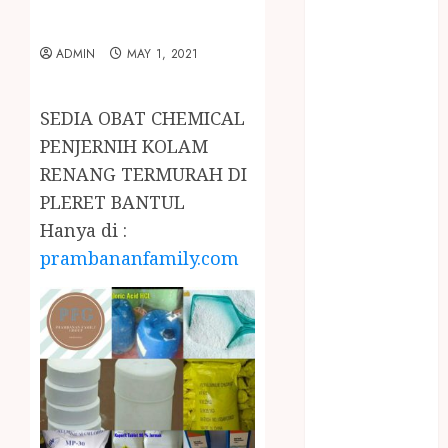
January 2024
December
ADMIN
MAY 1, 2021
2023
April 2023
March 2023
SEDIA OBAT CHEMICAL
February 2023
PENJERNIH KOLAM
December
RENANG TERMURAH DI
2021
PLERET BANTUL
June 2021
Hanya di :
May 2021
April 2021
prambananfamily.com
August 2020
February 2020
January 2020
November
2019
October 2019
September