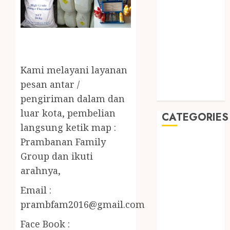
2019
August 2019
July 2019
May 2019
January 2019
November
Kami melayani layanan
2018
pesan antar /
October 2018
pengiriman dalam dan
luar kota, pembelian
CATEGORIES
langsung ketik map :
Prambanan Family
BADUT SULAP
ULTAH ANAK
Group dan ikuti
BAHAN KIMIA
arahnya,
BELAH KAYU
Email :
JOGJA
prambfam2016@gmail.com
BERAS
ORGANIK
Face Book :