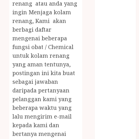
JUAL OBAT
renang atau anda yang
PENJERNIH
ingin Menjaga kolam
KOLAM JOGJA
renang, Kami akan
JUAL
berbagi daftar
PERALATAN
mengenai beberapa
KOLAM
fungsi obat / Chemical
RENANG
untuk kolam renang
JOGJA
yang aman tentunya,
JUAL WELID
DAUN NIPAH
postingan ini kita buat
Kawat
sebagai jawaban
Harmonika
daripada pertanyaan
KERTAS
pelanggan kami yang
GESEK / ESEK
beberapa waktu yang
ESEK MOBIL
lalu mengirim e-mail
KONTRAKTOR
kepada kami dan
KOLAM
bertanya mengenai
RENANG