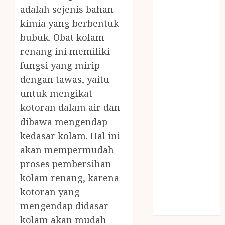
SNACK BOX
adalah sejenis bahan
JOGJA
kimia yang berbentuk
SODA API
bubuk. Obat kolam
TEBANG
renang ini memiliki
POHON JOGJA
fungsi yang mirip
TONGKAT
dengan tawas, yaitu
KAYU BUBUT
untuk mengikat
TONGKAT
kotoran dalam air dan
KAYU
PRAMUKA
dibawa mengendap
TONGKAT
kedasar kolam. Hal ini
KAYU TOYA
akan mempermudah
TONGKAT
proses pembersihan
PRAMUKA
kolam renang, karena
TONGKAT
kotoran yang
SEKOLAH
mengendap didasar
Uncategorized
kolam akan mudah