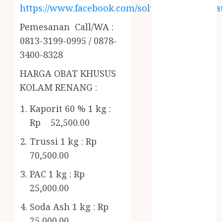
RMK
https://www.facebook.com/solusiairkolamhija
BERAS
Pemesanan Call/WA :
PREMIUM
BIRO JASA
0813-3199-0995 / 0878-
STNK
3400-8328
BIRO JASA
HARGA OBAT KHUSUS
STNK JAWA
KOLAM RENANG :
TENGAH
CELANA
Kaporit 60 % 1 kg :
SUNAT /
Rp 52,500.00
KHITAN
CELANA
Trussi 1 kg : Rp
SUNAT
70,500.00
KHITAN
PAC 1 kg : Rp
SAMSON
25,000.00
COUSTIC
SODA
Soda Ash 1 kg : Rp
Gazebo
25,000.00