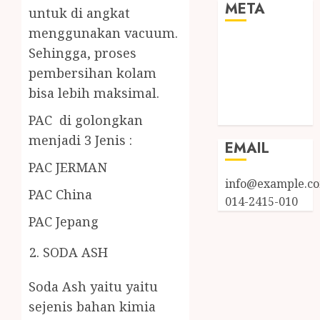
META
untuk di angkat
menggunakan vacuum.
Log in
Sehingga, proses
Entries feed
pembersihan kolam
Comments
bisa lebih maksimal.
feed
WordPress.org
PAC di golongkan
menjadi 3 Jenis :
EMAIL
PAC JERMAN
info@example.c
PAC China
014-2415-010
PAC Jepang
SODA ASH
Soda Ash yaitu yaitu
sejenis bahan kimia