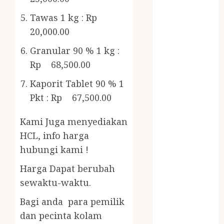
Bambu
Gazebo Kayu
Tawas 1 kg : Rp
Jasa Angkut
20,000.00
Jasa Buang
Granular 90 % 1 kg :
Puing
Rp 68,500.00
JASA
CLEANING
Kaporit Tablet 90 % 1
SERVICE
Pkt : Rp 67,500.00
JASA
KONTRUKSI
Kami Juga menyediakan
JOGJA
HCL, info harga
JASA
hubungi kami !
PERAWATAN
KOLAM
Harga Dapat berubah
RENANG
sewaktu-waktu.
JOGJA
Bagi anda para pemilik
JASA
dan pecinta kolam
PRAMURUKTI