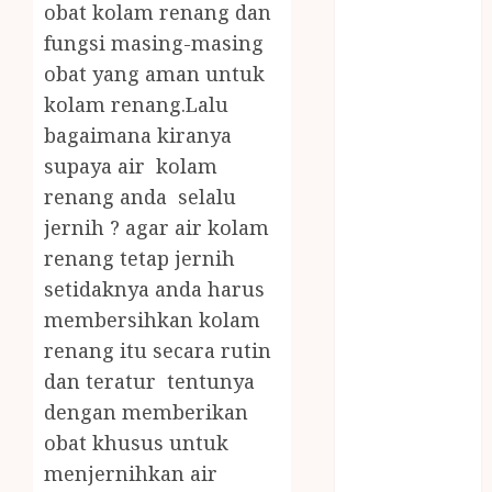
obat kolam renang dan
JOGJA
LAYANAN
fungsi masing-masing
PIJAT BAYI
obat yang aman untuk
PANGGILAN
kolam renang.Lalu
LAYANAN
bagaimana kiranya
PIJAT URUT
supaya air kolam
PANGGILAN
renang anda selalu
Lisplang Kayu
jernih ? agar air kolam
Ukir
renang tetap jernih
LOKER
PRAMURUKTI
setidaknya anda harus
LOWONGAN
membersihkan kolam
KERJA JOGJA
renang itu secara rutin
MC ULTAH
dan teratur tentunya
ANAK
dengan memberikan
MINYAK
obat khusus untuk
WIJEN
menjernihkan air
BUMBU