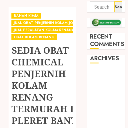
BAHAN KIMIA
JUAL OBAT PENJERNIH KOLAM JOGJA
JUAL PERALATAN KOLAM RENANG JOGJA
RECENT
OBAT KOLAM RENANG
COMMENTS
SEDIA OBAT
ARCHIVES
CHEMICAL
PENJERNIH
May 2026
December
KOLAM
2025
RENANG
March 2025
September
TERMURAH DI
2024
August 2024
PLERET BANTUL
February 2024