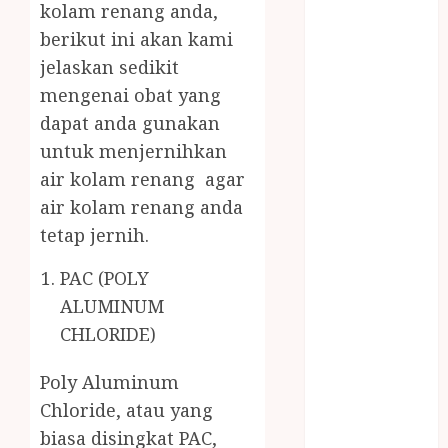
kolam renang anda,
MASAK
MINYAK
berikut ini akan kami
WIJEN RMK
jelaskan sedikit
NASI
mengenai obat yang
TUMPENG
dapat anda gunakan
OBAT KIMIA
untuk menjernihkan
OBAT KOLAM
air kolam renang agar
RENANG
air kolam renang anda
Omah Joglo
tetap jernih.
PERAWAT
LANSIA
PAC (POLY
PIJAT BAYI
ALUMINUM
PRAMBANAN
CHLORIDE)
Pintu Kayu
PISAU DAPUR
Poly Aluminum
RUMAH KAYU
Chloride, atau yang
MURAH
biasa disingkat PAC,
saung bambu