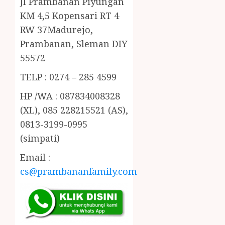
Jl Prambanan Piyungan
KM 4,5 Kopensari RT 4
RW 37Madurejo,
Prambanan, Sleman DIY
55572
TELP : 0274 – 285 4599
HP /WA : 087834008328
(XL), 085 228215521 (AS),
0813-3199-0995
(simpati)
Email :
cs@prambananfamily.com