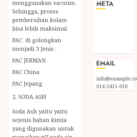
menggunakan vacuum.
META
Sehingga, proses
Log in
pembersihan kolam
Entries feed
bisa lebih maksimal.
Comments
PAC di golongkan
feed
menjadi 3 Jenis :
WordPress.org
PAC JERMAN
EMAIL
PAC China
info@example.c
PAC Jepang
014-2415-010
SODA ASH
Soda Ash yaitu yaitu
sejenis bahan kimia
yang digunakan untuk