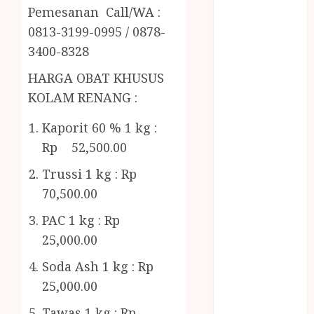
RMK
Pemesanan Call/WA :
BERAS
0813-3199-0995 / 0878-
PREMIUM
3400-8328
BIRO JASA
STNK
HARGA OBAT KHUSUS
BIRO JASA
KOLAM RENANG :
STNK JAWA
TENGAH
Kaporit 60 % 1 kg :
CELANA
Rp 52,500.00
SUNAT /
Trussi 1 kg : Rp
KHITAN
70,500.00
CELANA
SUNAT
PAC 1 kg : Rp
KHITAN
25,000.00
SAMSON
Soda Ash 1 kg : Rp
COUSTIC
SODA
25,000.00
Gazebo
Tawas 1 kg : Rp