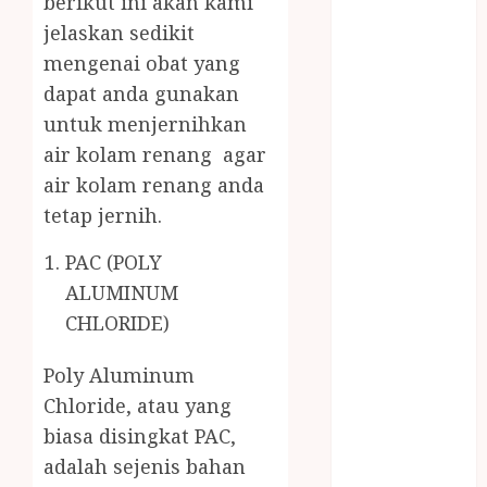
berikut ini akan kami
MASAK
jelaskan sedikit
MINYAK
mengenai obat yang
WIJEN RMK
dapat anda gunakan
NASI
untuk menjernihkan
TUMPENG
OBAT KIMIA
air kolam renang agar
OBAT KOLAM
air kolam renang anda
RENANG
tetap jernih.
Omah Joglo
PERAWAT
PAC (POLY
LANSIA
ALUMINUM
PIJAT BAYI
CHLORIDE)
PRAMBANAN
Pintu Kayu
Poly Aluminum
PISAU DAPUR
Chloride, atau yang
RUMAH KAYU
biasa disingkat PAC,
MURAH
adalah sejenis bahan
saung bambu