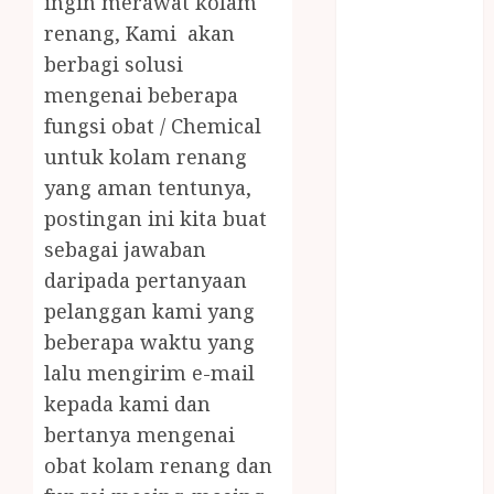
ingin merawat kolam
JUAL OBAT
renang, Kami akan
PENJERNIH
berbagi solusi
KOLAM JOGJA
JUAL
mengenai beberapa
PERALATAN
fungsi obat / Chemical
KOLAM
untuk kolam renang
RENANG
yang aman tentunya,
JOGJA
postingan ini kita buat
JUAL WELID
sebagai jawaban
DAUN NIPAH
daripada pertanyaan
Kawat
pelanggan kami yang
Harmonika
beberapa waktu yang
KERTAS
GESEK / ESEK
lalu mengirim e-mail
ESEK MOBIL
kepada kami dan
KONTRAKTOR
bertanya mengenai
KOLAM
obat kolam renang dan
RENANG