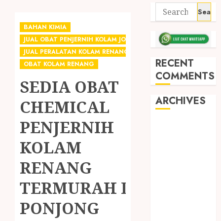
BAHAN KIMIA
JUAL OBAT PENJERNIH KOLAM JOGJA
JUAL PERALATAN KOLAM RENANG JOGJA
RECENT
OBAT KOLAM RENANG
COMMENTS
SEDIA OBAT
ARCHIVES
CHEMICAL
PENJERNIH
May 2026
December
KOLAM
2025
RENANG
March 2025
September
TERMURAH DI
2024
August 2024
PONJONG
February 2024