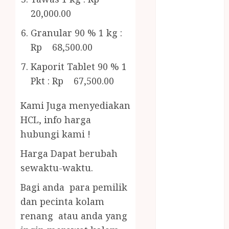
Bambu
20,000.00
Gazebo Kayu
Jasa Angkut
Granular 90 % 1 kg :
Jasa Buang
Rp 68,500.00
Puing
Kaporit Tablet 90 % 1
JASA
Pkt : Rp 67,500.00
CLEANING
SERVICE
Kami Juga menyediakan
JASA
KONTRUKSI
HCL, info harga
JOGJA
hubungi kami !
JASA
Harga Dapat berubah
PERAWATAN
sewaktu-waktu.
KOLAM
RENANG
Bagi anda para pemilik
JOGJA
dan pecinta kolam
JASA
renang atau anda yang
PRAMURUKTI