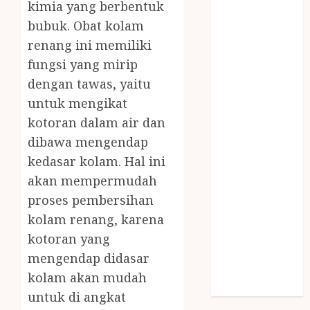
kimia yang berbentuk
SNACK BOX
bubuk. Obat kolam
JOGJA
renang ini memiliki
SODA API
TEBANG
fungsi yang mirip
POHON JOGJA
dengan tawas, yaitu
TONGKAT
untuk mengikat
KAYU BUBUT
kotoran dalam air dan
TONGKAT
dibawa mengendap
KAYU
kedasar kolam. Hal ini
PRAMUKA
akan mempermudah
TONGKAT
proses pembersihan
KAYU TOYA
TONGKAT
kolam renang, karena
PRAMUKA
kotoran yang
TONGKAT
mengendap didasar
SEKOLAH
kolam akan mudah
Uncategorized
untuk di angkat