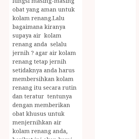
fungsi masing-masing
JOGJA
obat yang aman untuk
LAYANAN
kolam renang.Lalu
PIJAT BAYI
bagaimana kiranya
PANGGILAN
LAYANAN
supaya air kolam
PIJAT URUT
renang anda selalu
PANGGILAN
jernih ? agar air kolam
Lisplang Kayu
renang tetap jernih
Ukir
setidaknya anda harus
LOKER
membersihkan kolam
PRAMURUKTI
renang itu secara rutin
LOWONGAN
dan teratur tentunya
KERJA JOGJA
MC ULTAH
dengan memberikan
ANAK
obat khusus untuk
MINYAK
menjernihkan air
WIJEN
kolam renang anda,
BUMBU