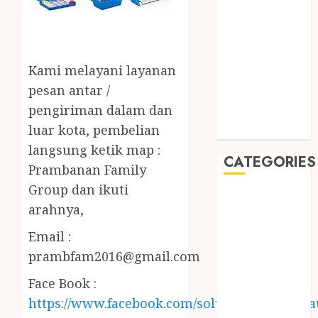
2019
August 2019
July 2019
May 2019
Kami melayani layanan
January 2019
pesan antar /
November
pengiriman dalam dan
2018
luar kota, pembelian
October 2018
langsung ketik map :
CATEGORIES
Prambanan Family
Group dan ikuti
BADUT SULAP
arahnya,
ULTAH ANAK
BAHAN KIMIA
Email :
BELAH KAYU
prambfam2016@gmail.com
JOGJA
Face Book :
BERAS
https://www.facebook.com/solusiairkolamhija
ORGANIK