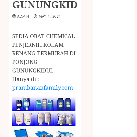
GUNUNGKIDUL
January 2024
December
ADMIN
MAY 1, 2021
2023
April 2023
March 2023
SEDIA OBAT CHEMICAL
February 2023
PENJERNIH KOLAM
December
RENANG TERMURAH DI
2021
PONJONG
June 2021
GUNUNGKIDUL
May 2021
April 2021
Hanya di :
August 2020
prambananfamily.com
February 2020
January 2020
November
2019
October 2019
September