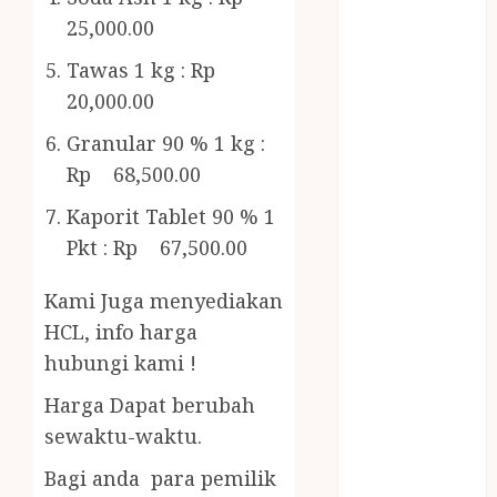
Bambu
25,000.00
Gazebo Kayu
Jasa Angkut
Tawas 1 kg : Rp
Jasa Buang
20,000.00
Puing
Granular 90 % 1 kg :
JASA
Rp 68,500.00
CLEANING
SERVICE
Kaporit Tablet 90 % 1
JASA
Pkt : Rp 67,500.00
KONTRUKSI
JOGJA
Kami Juga menyediakan
JASA
HCL, info harga
PERAWATAN
hubungi kami !
KOLAM
RENANG
Harga Dapat berubah
JOGJA
sewaktu-waktu.
JASA
Bagi anda para pemilik
PRAMURUKTI