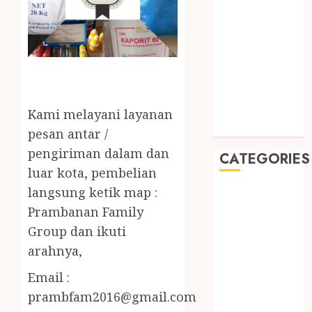
2019
August 2019
July 2019
May 2019
January 2019
November
2018
Kami melayani layanan
October 2018
pesan antar /
pengiriman dalam dan
CATEGORIES
luar kota, pembelian
langsung ketik map :
BADUT SULAP
ULTAH ANAK
Prambanan Family
BAHAN KIMIA
Group dan ikuti
BELAH KAYU
arahnya,
JOGJA
Email :
BERAS
prambfam2016@gmail.com
ORGANIK