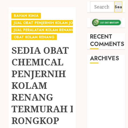
BAHAN KIMIA
JUAL OBAT PENJERNIH KOLAM JOGJA
JUAL PERALATAN KOLAM RENANG JOGJA
RECENT
OBAT KOLAM RENANG
COMMENTS
SEDIA OBAT
ARCHIVES
CHEMICAL
PENJERNIH
May 2026
December
KOLAM
2025
RENANG
March 2025
September
TERMURAH DI
2024
August 2024
RONGKOP
February 2024