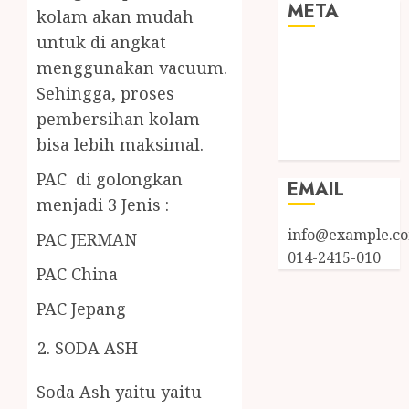
META
kolam akan mudah
untuk di angkat
Log in
menggunakan vacuum.
Entries feed
Sehingga, proses
Comments
pembersihan kolam
feed
bisa lebih maksimal.
WordPress.org
PAC di golongkan
EMAIL
menjadi 3 Jenis :
info@example.c
PAC JERMAN
014-2415-010
PAC China
PAC Jepang
SODA ASH
Soda Ash yaitu yaitu