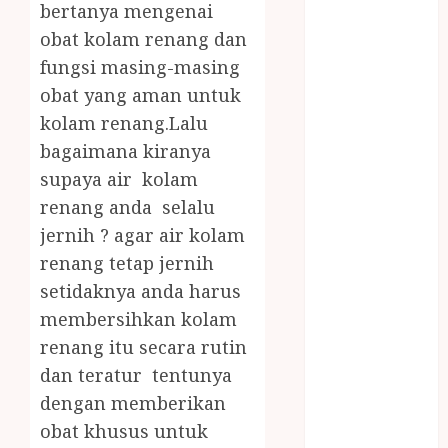
bertanya mengenai
JOGJA
LAYANAN
obat kolam renang dan
PIJAT BAYI
fungsi masing-masing
PANGGILAN
obat yang aman untuk
LAYANAN
kolam renang.Lalu
PIJAT URUT
bagaimana kiranya
PANGGILAN
supaya air kolam
Lisplang Kayu
renang anda selalu
Ukir
jernih ? agar air kolam
LOKER
PRAMURUKTI
renang tetap jernih
LOWONGAN
setidaknya anda harus
KERJA JOGJA
membersihkan kolam
MC ULTAH
renang itu secara rutin
ANAK
dan teratur tentunya
MINYAK
dengan memberikan
WIJEN
obat khusus untuk
BUMBU