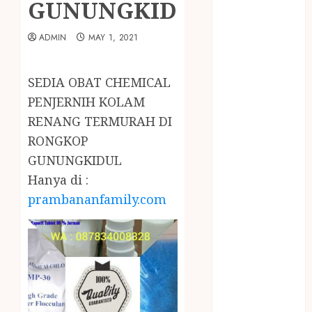
GUNUNGKIDUL
January 2024
December
ADMIN
MAY 1, 2021
2023
April 2023
March 2023
SEDIA OBAT CHEMICAL
February 2023
PENJERNIH KOLAM
December
RENANG TERMURAH DI
2021
RONGKOP
June 2021
GUNUNGKIDUL
May 2021
April 2021
Hanya di :
August 2020
prambananfamily.com
February 2020
January 2020
November
2019
October 2019
September