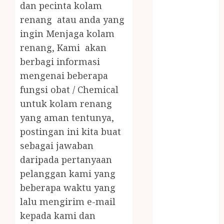
JUAL OBAT
dan pecinta kolam
PENJERNIH
renang atau anda yang
KOLAM JOGJA
ingin Menjaga kolam
JUAL
renang, Kami akan
PERALATAN
berbagi informasi
KOLAM
mengenai beberapa
RENANG
fungsi obat / Chemical
JOGJA
untuk kolam renang
JUAL WELID
DAUN NIPAH
yang aman tentunya,
Kawat
postingan ini kita buat
Harmonika
sebagai jawaban
KERTAS
daripada pertanyaan
GESEK / ESEK
pelanggan kami yang
ESEK MOBIL
beberapa waktu yang
KONTRAKTOR
lalu mengirim e-mail
KOLAM
kepada kami dan
RENANG