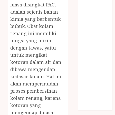
SNACK BOX
biasa disingkat PAC,
JOGJA
adalah sejenis bahan
SODA API
kimia yang berbentuk
TEBANG
bubuk. Obat kolam
POHON JOGJA
renang ini memiliki
TONGKAT
fungsi yang mirip
KAYU BUBUT
dengan tawas, yaitu
TONGKAT
untuk mengikat
KAYU
PRAMUKA
kotoran dalam air dan
TONGKAT
dibawa mengendap
KAYU TOYA
kedasar kolam. Hal ini
TONGKAT
akan mempermudah
PRAMUKA
proses pembersihan
TONGKAT
kolam renang, karena
SEKOLAH
kotoran yang
Uncategorized
mengendap didasar