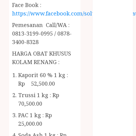
RMK
Face Book :
BERAS
https://www.facebook.com/solusiairkolamhija
PREMIUM
BIRO JASA
Pemesanan Call/WA :
STNK
0813-3199-0995 / 0878-
BIRO JASA
3400-8328
STNK JAWA
HARGA OBAT KHUSUS
TENGAH
KOLAM RENANG :
CELANA
SUNAT /
Kaporit 60 % 1 kg :
KHITAN
Rp 52,500.00
CELANA
SUNAT
Trussi 1 kg : Rp
KHITAN
70,500.00
SAMSON
PAC 1 kg : Rp
COUSTIC
SODA
25,000.00
Gazebo
Soda Ash 1 kg : Rp