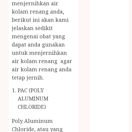
menjernihkan air
MASAK
MINYAK
kolam renang anda,
WIJEN RMK
berikut ini akan kami
NASI
jelaskan sedikit
TUMPENG
mengenai obat yang
OBAT KIMIA
dapat anda gunakan
OBAT KOLAM
untuk menjernihkan
RENANG
air kolam renang agar
Omah Joglo
air kolam renang anda
PERAWAT
tetap jernih.
LANSIA
PIJAT BAYI
PAC (POLY
PRAMBANAN
ALUMINUM
Pintu Kayu
CHLORIDE)
PISAU DAPUR
RUMAH KAYU
Poly Aluminum
MURAH
Chloride, atau yang
saung bambu