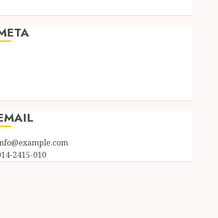
Uncategorized
META
Log in
Entries feed
Comments feed
WordPress.org
EMAIL
info@example.com
014-2415-010