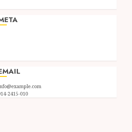
Uncategorized
META
Log in
Entries feed
Comments feed
WordPress.org
EMAIL
info@example.com
014-2415-010