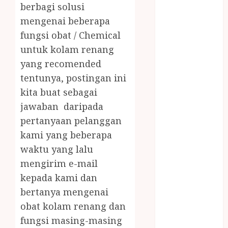
JUAL OBAT
berbagi solusi
PENJERNIH
mengenai beberapa
KOLAM JOGJA
fungsi obat / Chemical
JUAL
untuk kolam renang
PERALATAN
yang recomended
KOLAM
tentunya, postingan ini
RENANG
kita buat sebagai
JOGJA
jawaban daripada
JUAL WELID
DAUN NIPAH
pertanyaan pelanggan
Kawat
kami yang beberapa
Harmonika
waktu yang lalu
KERTAS
mengirim e-mail
GESEK / ESEK
kepada kami dan
ESEK MOBIL
bertanya mengenai
KONTRAKTOR
obat kolam renang dan
KOLAM
fungsi masing-masing
RENANG