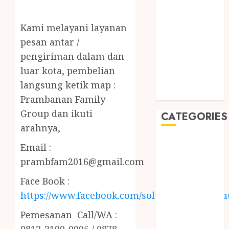
2019
August 2019
Kami melayani layanan
July 2019
pesan antar /
May 2019
January 2019
pengiriman dalam dan
November
luar kota, pembelian
2018
langsung ketik map :
October 2018
Prambanan Family
Group dan ikuti
CATEGORIES
arahnya,
BADUT SULAP
Email :
ULTAH ANAK
prambfam2016@gmail.com
BAHAN KIMIA
BELAH KAYU
Face Book :
JOGJA
https://www.facebook.com/solusiairkolamhija
BERAS
Pemesanan Call/WA :
ORGANIK