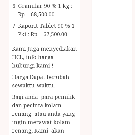
Bambu
Granular 90 % 1 kg :
Gazebo Kayu
Rp 68,500.00
Jasa Angkut
Jasa Buang
Kaporit Tablet 90 % 1
Puing
Pkt : Rp 67,500.00
JASA
CLEANING
Kami Juga menyediakan
SERVICE
HCL, info harga
JASA
hubungi kami !
KONTRUKSI
Harga Dapat berubah
JOGJA
JASA
sewaktu-waktu.
PERAWATAN
Bagi anda para pemilik
KOLAM
dan pecinta kolam
RENANG
renang atau anda yang
JOGJA
ingin merawat kolam
JASA
PRAMURUKTI
renang, Kami akan