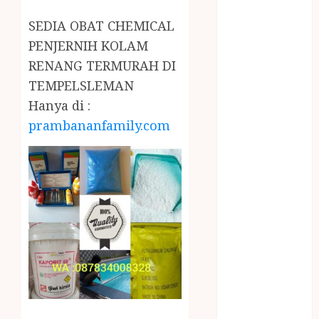
January 2024
December
SEDIA OBAT CHEMICAL
2023
PENJERNIH KOLAM
April 2023
RENANG TERMURAH DI
March 2023
TEMPELSLEMAN
February 2023
Hanya di :
December
prambananfamily.com
2021
June 2021
May 2021
April 2021
August 2020
February 2020
January 2020
November
2019
October 2019
September