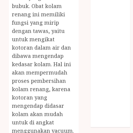
SNACK BOX
bubuk. Obat kolam
JOGJA
renang ini memiliki
SODA API
fungsi yang mirip
TEBANG
dengan tawas, yaitu
POHON JOGJA
untuk mengikat
TONGKAT
kotoran dalam air dan
KAYU BUBUT
dibawa mengendap
TONGKAT
KAYU
kedasar kolam. Hal ini
PRAMUKA
akan mempermudah
TONGKAT
proses pembersihan
KAYU TOYA
kolam renang, karena
TONGKAT
kotoran yang
PRAMUKA
mengendap didasar
TONGKAT
kolam akan mudah
SEKOLAH
untuk di angkat
Uncategorized
menggunakan vacuum.