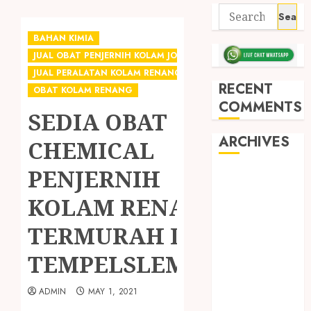
BAHAN KIMIA
JUAL OBAT PENJERNIH KOLAM JOGJA
JUAL PERALATAN KOLAM RENANG JOGJA
RECENT
OBAT KOLAM RENANG
COMMENTS
SEDIA OBAT
ARCHIVES
CHEMICAL
PENJERNIH
May 2026
December
KOLAM RENANG
2025
TERMURAH DI
March 2025
September
TEMPELSLEMAN
2024
August 2024
ADMIN
MAY 1, 2021
February 2024