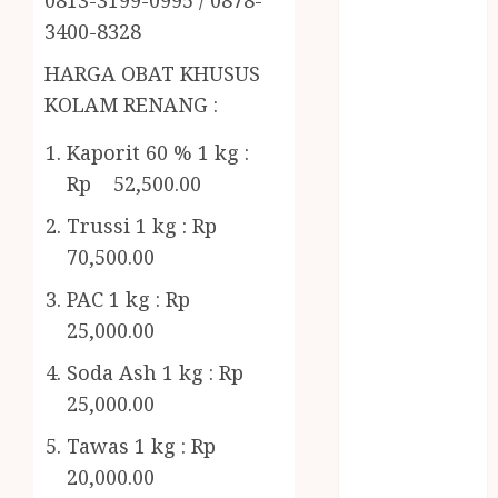
0813-3199-0995 / 0878-
RMK
3400-8328
BERAS
PREMIUM
HARGA OBAT KHUSUS
BIRO JASA
KOLAM RENANG :
STNK
BIRO JASA
Kaporit 60 % 1 kg :
STNK JAWA
Rp 52,500.00
TENGAH
Trussi 1 kg : Rp
CELANA
SUNAT /
70,500.00
KHITAN
PAC 1 kg : Rp
CELANA
25,000.00
SUNAT
KHITAN
Soda Ash 1 kg : Rp
SAMSON
25,000.00
COUSTIC
Tawas 1 kg : Rp
SODA
20,000.00
Gazebo