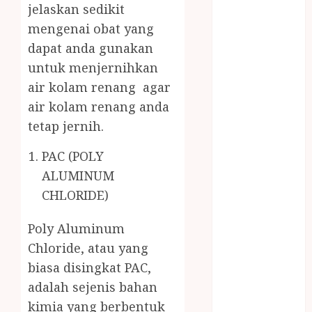
jelaskan sedikit
MASAK
MINYAK
mengenai obat yang
WIJEN RMK
dapat anda gunakan
NASI
untuk menjernihkan
TUMPENG
air kolam renang agar
OBAT KIMIA
air kolam renang anda
OBAT KOLAM
tetap jernih.
RENANG
Omah Joglo
PAC (POLY
PERAWAT
ALUMINUM
LANSIA
CHLORIDE)
PIJAT BAYI
PRAMBANAN
Poly Aluminum
Pintu Kayu
Chloride, atau yang
PISAU DAPUR
biasa disingkat PAC,
RUMAH KAYU
adalah sejenis bahan
MURAH
saung bambu
kimia yang berbentuk