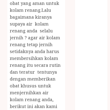
JOGJA
obat yang aman untuk
LAYANAN
kolam renang.Lalu
PIJAT BAYI
bagaimana kiranya
PANGGILAN
supaya air kolam
LAYANAN
renang anda selalu
PIJAT URUT
jernih ? agar air kolam
PANGGILAN
renang tetap jernih
Lisplang Kayu
setidaknya anda harus
Ukir
LOKER
membersihkan kolam
PRAMURUKTI
renang itu secara rutin
LOWONGAN
dan teratur tentunya
KERJA JOGJA
dengan memberikan
MC ULTAH
obat khusus untuk
ANAK
menjernihkan air
MINYAK
kolam renang anda,
WIJEN
berikut ini akan kami
BUMBU