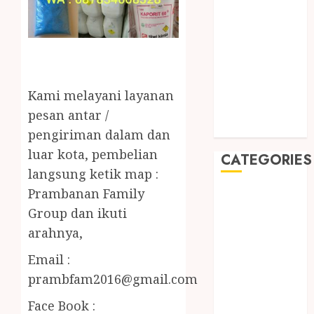
2019
August 2019
July 2019
May 2019
January 2019
November
Kami melayani layanan
2018
pesan antar /
October 2018
pengiriman dalam dan
luar kota, pembelian
CATEGORIES
langsung ketik map :
Prambanan Family
BADUT SULAP
ULTAH ANAK
Group dan ikuti
BAHAN KIMIA
arahnya,
BELAH KAYU
Email :
JOGJA
prambfam2016@gmail.com
BERAS
ORGANIK
Face Book :