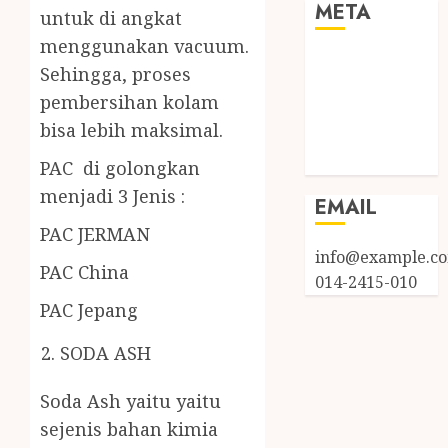
META
untuk di angkat
menggunakan vacuum.
Log in
Sehingga, proses
Entries feed
pembersihan kolam
Comments
bisa lebih maksimal.
feed
WordPress.org
PAC di golongkan
menjadi 3 Jenis :
EMAIL
PAC JERMAN
info@example.c
PAC China
014-2415-010
PAC Jepang
SODA ASH
Soda Ash yaitu yaitu
sejenis bahan kimia