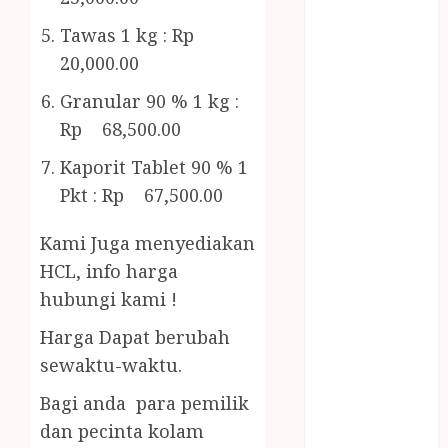
Bambu
Gazebo Kayu
Tawas 1 kg : Rp
Jasa Angkut
20,000.00
Jasa Buang
Granular 90 % 1 kg :
Puing
Rp 68,500.00
JASA
CLEANING
Kaporit Tablet 90 % 1
SERVICE
Pkt : Rp 67,500.00
JASA
KONTRUKSI
Kami Juga menyediakan
JOGJA
HCL, info harga
JASA
hubungi kami !
PERAWATAN
KOLAM
Harga Dapat berubah
RENANG
sewaktu-waktu.
JOGJA
Bagi anda para pemilik
JASA
dan pecinta kolam
PRAMURUKTI