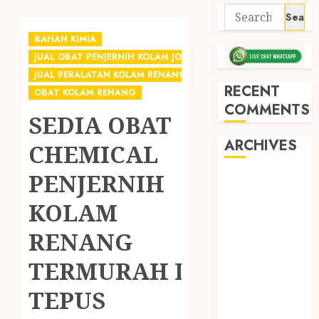
BAHAN KIMIA
JUAL OBAT PENJERNIH KOLAM JOGJA
JUAL PERALATAN KOLAM RENANG JOGJA
RECENT
OBAT KOLAM RENANG
COMMENTS
SEDIA OBAT
ARCHIVES
CHEMICAL
PENJERNIH
May 2026
December
KOLAM
2025
RENANG
March 2025
September
TERMURAH DI
2024
August 2024
TEPUS
February 2024