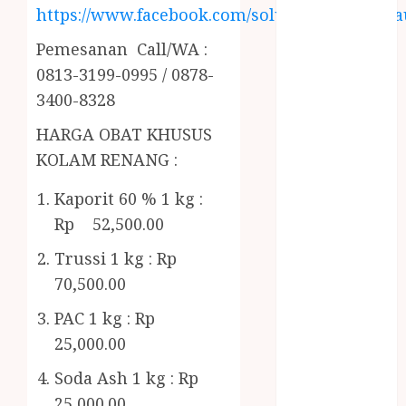
RMK
https://www.facebook.com/solusiairkolamhija
BERAS
Pemesanan Call/WA :
PREMIUM
BIRO JASA
0813-3199-0995 / 0878-
STNK
3400-8328
BIRO JASA
HARGA OBAT KHUSUS
STNK JAWA
KOLAM RENANG :
TENGAH
CELANA
Kaporit 60 % 1 kg :
SUNAT /
Rp 52,500.00
KHITAN
CELANA
Trussi 1 kg : Rp
SUNAT
70,500.00
KHITAN
PAC 1 kg : Rp
SAMSON
25,000.00
COUSTIC
SODA
Soda Ash 1 kg : Rp
Gazebo
25,000.00