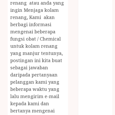
JUAL OBAT
renang atau anda yang
PENJERNIH
ingin Menjaga kolam
KOLAM JOGJA
renang, Kami akan
JUAL
berbagi informasi
PERALATAN
mengenai beberapa
KOLAM
fungsi obat / Chemical
RENANG
untuk kolam renang
JOGJA
yang manjur tentunya,
JUAL WELID
DAUN NIPAH
postingan ini kita buat
Kawat
sebagai jawaban
Harmonika
daripada pertanyaan
KERTAS
pelanggan kami yang
GESEK / ESEK
beberapa waktu yang
ESEK MOBIL
lalu mengirim e-mail
KONTRAKTOR
kepada kami dan
KOLAM
bertanya mengenai
RENANG