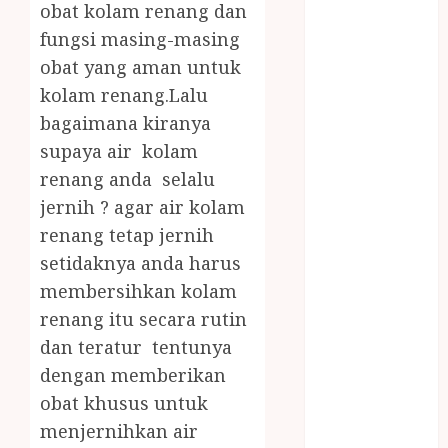
obat kolam renang dan
JOGJA
LAYANAN
fungsi masing-masing
PIJAT BAYI
obat yang aman untuk
PANGGILAN
kolam renang.Lalu
LAYANAN
bagaimana kiranya
PIJAT URUT
supaya air kolam
PANGGILAN
renang anda selalu
Lisplang Kayu
jernih ? agar air kolam
Ukir
renang tetap jernih
LOKER
PRAMURUKTI
setidaknya anda harus
LOWONGAN
membersihkan kolam
KERJA JOGJA
renang itu secara rutin
MC ULTAH
dan teratur tentunya
ANAK
dengan memberikan
MINYAK
obat khusus untuk
WIJEN
menjernihkan air
BUMBU