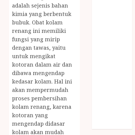
SNACK BOX
adalah sejenis bahan
JOGJA
kimia yang berbentuk
SODA API
bubuk. Obat kolam
TEBANG
renang ini memiliki
POHON JOGJA
fungsi yang mirip
TONGKAT
dengan tawas, yaitu
KAYU BUBUT
untuk mengikat
TONGKAT
kotoran dalam air dan
KAYU
PRAMUKA
dibawa mengendap
TONGKAT
kedasar kolam. Hal ini
KAYU TOYA
akan mempermudah
TONGKAT
proses pembersihan
PRAMUKA
kolam renang, karena
TONGKAT
kotoran yang
SEKOLAH
mengendap didasar
Uncategorized
kolam akan mudah