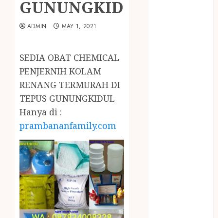
GUNUNGKIDUL
January 2024
December
ADMIN
MAY 1, 2021
2023
April 2023
March 2023
SEDIA OBAT CHEMICAL
February 2023
PENJERNIH KOLAM
December
RENANG TERMURAH DI
2021
TEPUS GUNUNGKIDUL
June 2021
Hanya di :
May 2021
April 2021
prambananfamily.com
August 2020
February 2020
January 2020
November
2019
October 2019
September