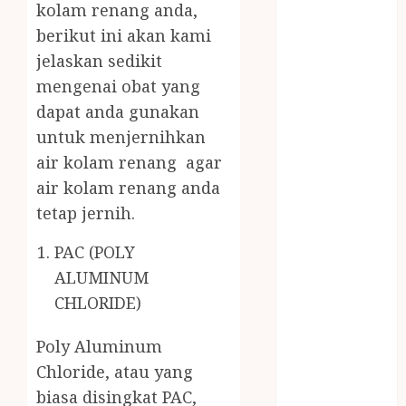
kolam renang anda,
MASAK
MINYAK
berikut ini akan kami
WIJEN RMK
jelaskan sedikit
NASI
mengenai obat yang
TUMPENG
dapat anda gunakan
OBAT KIMIA
untuk menjernihkan
OBAT KOLAM
air kolam renang agar
RENANG
air kolam renang anda
Omah Joglo
tetap jernih.
PERAWAT
LANSIA
PAC (POLY
PIJAT BAYI
ALUMINUM
PRAMBANAN
CHLORIDE)
Pintu Kayu
PISAU DAPUR
Poly Aluminum
RUMAH KAYU
Chloride, atau yang
MURAH
biasa disingkat PAC,
saung bambu