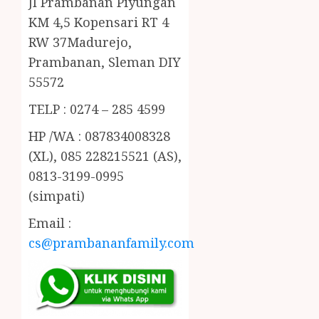
Jl Prambanan Piyungan
KM 4,5 Kopensari RT 4
RW 37Madurejo,
Prambanan, Sleman DIY
55572
TELP : 0274 – 285 4599
HP /WA : 087834008328
(XL), 085 228215521 (AS),
0813-3199-0995
(simpati)
Email :
cs@prambananfamily.com