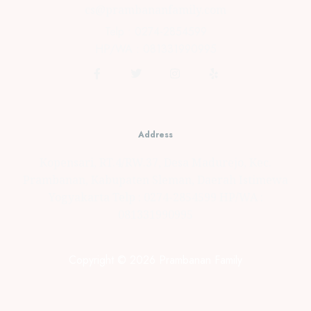
cs@prambananfamily.com
Telp : 0274-2854599
HP/WA : 081331990995
Address
Kopensari, RT.4/RW.37, Desa Madurejo, Kec.
Prambanan, Kabupaten Sleman, Daerah Istimewa
Yogyakarta Telp : 0274-2854599 HP/WA :
081331990995
Copyright © 2026 Prambanan Family