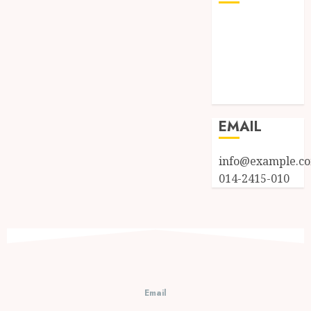
Log in
Entries feed
Comments
feed
WordPress.org
EMAIL
info@example.c
014-2415-010
Email