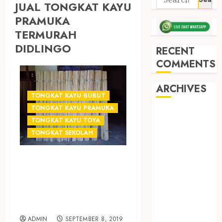
JUAL TONGKAT KAYU
PRAMUKA
TERMURAH
DIDLINGO
RECENT
COMMENTS
ARCHIVES
TONGKAT KAYU BUBUT
TONGKAT KAYU PRAMUKA
May 2026
TONGKAT KAYU TOYA
December
TONGKAT SEKOLAH
2025
March 2025
JUAL TONGKAT
September
KAYU PRAMUKA
2024
August 2024
TERMURAH DI
February 2024
SLEMAN
January 2024
ADMIN
SEPTEMBER 8, 2019