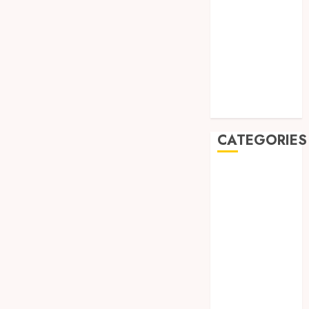
August 2019
July 2019
May 2019
January 2019
November
2018
October 2018
CATEGORIES
BADUT SULAP
ULTAH ANAK
BAHAN KIMIA
BELAH KAYU
JOGJA
BERAS
ORGANIK
RMK