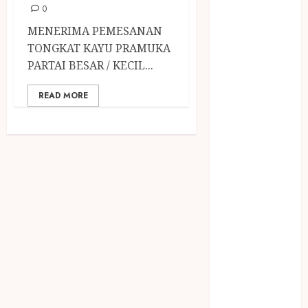
December
0
2023
MENERIMA PEMESANAN
April 2023
TONGKAT KAYU PRAMUKA
March 2023
PARTAI BESAR / KECIL...
February 2023
December
READ MORE
2021
June 2021
May 2021
April 2021
August 2020
February 2020
January 2020
November
2019
October 2019
September
2019