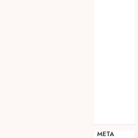
JOGJA
SODA API
TEBANG
POHON JOGJA
TONGKAT
KAYU BUBUT
TONGKAT
KAYU
PRAMUKA
TONGKAT
KAYU TOYA
TONGKAT
PRAMUKA
TONGKAT
SEKOLAH
Uncategorized
META