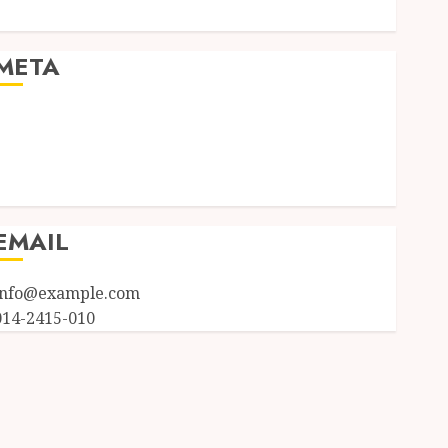
Uncategorized
META
Log in
Entries feed
Comments feed
WordPress.org
EMAIL
info@example.com
014-2415-010