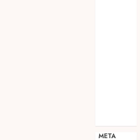
JOGJA
SODA API
TEBANG
POHON JOGJA
TONGKAT
KAYU BUBUT
TONGKAT
KAYU
PRAMUKA
TONGKAT
KAYU TOYA
TONGKAT
PRAMUKA
TONGKAT
SEKOLAH
Uncategorized
META