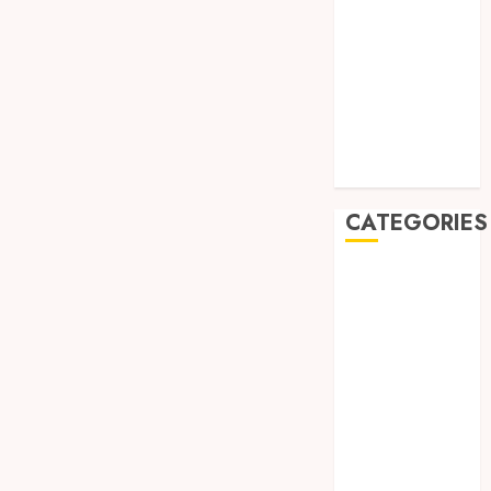
August 2019
July 2019
May 2019
January 2019
November
2018
October 2018
CATEGORIES
BADUT SULAP
ULTAH ANAK
BAHAN KIMIA
BELAH KAYU
JOGJA
BERAS
ORGANIK
RMK