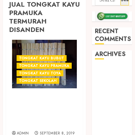
JUAL TONGKAT KAYU
PRAMUKA
TERMURAH
DISANDEN
RECENT
COMMENTS
ARCHIVES
TONGKAT KAYU BUBUT
TONGKAT KAYU PRAMUKA
May 2026
TONGKAT KAYU TOYA
December
TONGKAT SEKOLAH
2025
March 2025
JUAL TONGKAT
September
KAYU PRAMUKA
2024
August 2024
TERMURAH DI
February 2024
SLEMAN
January 2024
ADMIN
SEPTEMBER 8, 2019