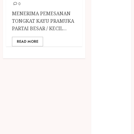
December
0
2023
MENERIMA PEMESANAN
April 2023
TONGKAT KAYU PRAMUKA
March 2023
PARTAI BESAR / KECIL...
February 2023
December
READ MORE
2021
June 2021
May 2021
April 2021
August 2020
February 2020
January 2020
November
2019
October 2019
September
2019