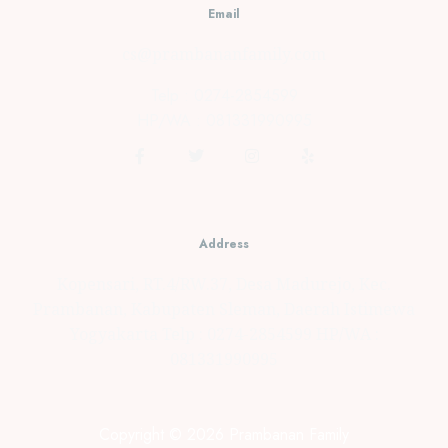
Email
cs@prambananfamily.com
Telp : 0274-2854599
HP/WA : 081331990995
Address
Kopensari, RT.4/RW.37, Desa Madurejo, Kec.
Prambanan, Kabupaten Sleman, Daerah Istimewa
Yogyakarta Telp : 0274-2854599 HP/WA :
081331990995
Copyright © 2026 Prambanan Family