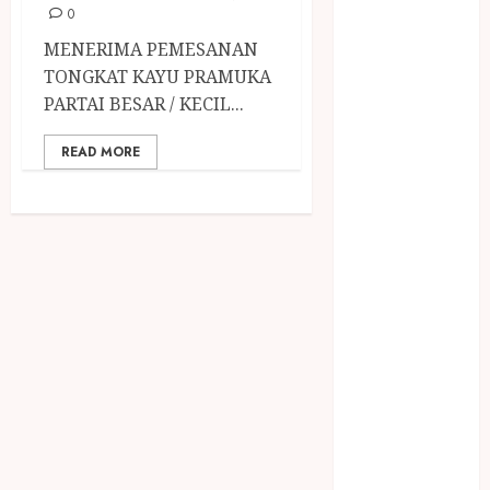
December
0
2023
MENERIMA PEMESANAN
April 2023
TONGKAT KAYU PRAMUKA
March 2023
PARTAI BESAR / KECIL...
February 2023
December
READ MORE
2021
June 2021
May 2021
April 2021
August 2020
February 2020
January 2020
November
2019
October 2019
September
2019