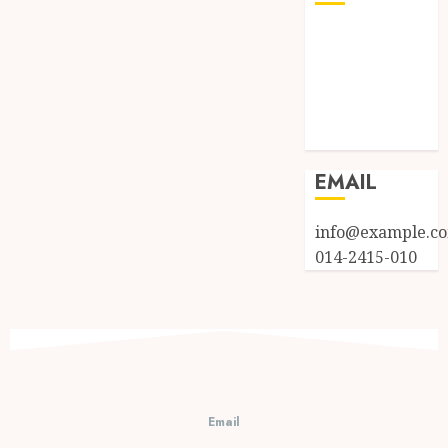
Log in
Entries feed
Comments
feed
WordPress.org
EMAIL
info@example.c
014-2415-010
Email