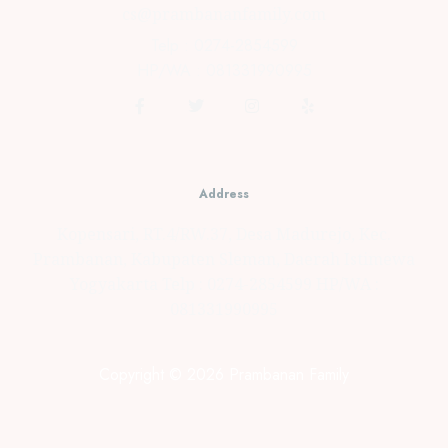
cs@prambananfamily.com
Telp : 0274-2854599
HP/WA : 081331990995
Address
Kopensari, RT.4/RW.37, Desa Madurejo, Kec.
Prambanan, Kabupaten Sleman, Daerah Istimewa
Yogyakarta Telp : 0274-2854599 HP/WA :
081331990995
Copyright © 2026 Prambanan Family