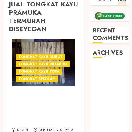
JUAL TONGKAT KAYU
PRAMUKA
TERMURAH
DISEYEGAN
RECENT
COMMENTS
ARCHIVES
TONGKAT KAYU BUBUT
TONGKAT KAYU PRAMUKA
May 2026
TONGKAT KAYU TOYA
December
TONGKAT SEKOLAH
2025
March 2025
JUAL TONGKAT
September
KAYU PRAMUKA
2024
August 2024
TERMURAH DI
February 2024
SLEMAN
January 2024
ADMIN
SEPTEMBER 8, 2019