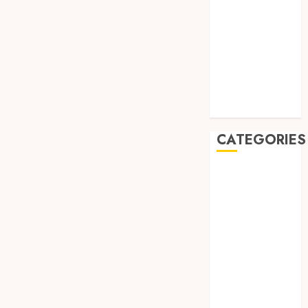
August 2019
July 2019
May 2019
January 2019
November
2018
October 2018
CATEGORIES
BADUT SULAP
ULTAH ANAK
BAHAN KIMIA
BELAH KAYU
JOGJA
BERAS
ORGANIK
RMK