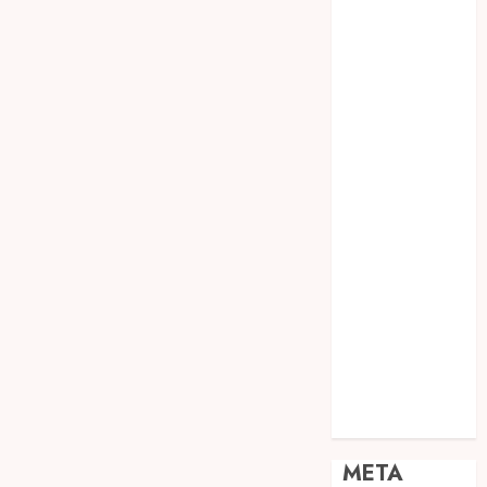
JOGJA
SODA API
TEBANG
POHON JOGJA
TONGKAT
KAYU BUBUT
TONGKAT
KAYU
PRAMUKA
TONGKAT
KAYU TOYA
TONGKAT
PRAMUKA
TONGKAT
SEKOLAH
Uncategorized
META