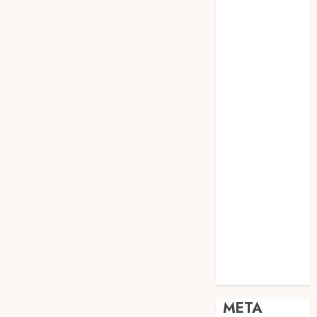
JOGJA
SODA API
TEBANG
POHON JOGJA
TONGKAT
KAYU BUBUT
TONGKAT
KAYU
PRAMUKA
TONGKAT
KAYU TOYA
TONGKAT
PRAMUKA
TONGKAT
SEKOLAH
Uncategorized
META