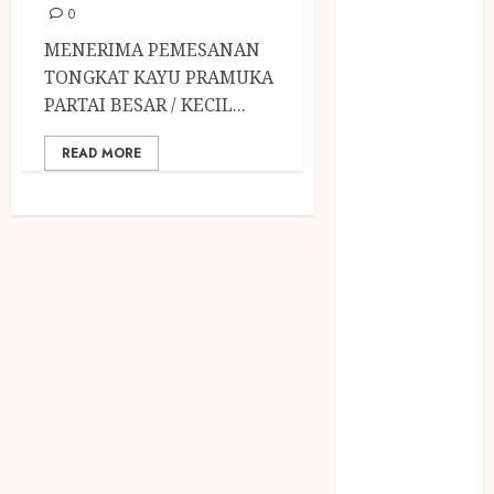
December
0
2023
MENERIMA PEMESANAN
April 2023
TONGKAT KAYU PRAMUKA
March 2023
PARTAI BESAR / KECIL...
February 2023
December
READ MORE
2021
June 2021
May 2021
April 2021
August 2020
February 2020
January 2020
November
2019
October 2019
September
2019