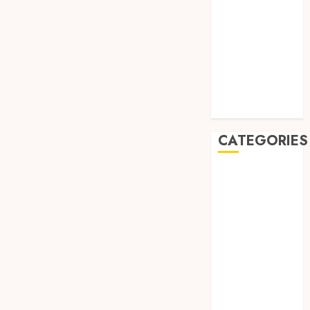
August 2019
July 2019
May 2019
January 2019
November
2018
October 2018
CATEGORIES
BADUT SULAP
ULTAH ANAK
BAHAN KIMIA
BELAH KAYU
JOGJA
BERAS
ORGANIK
RMK