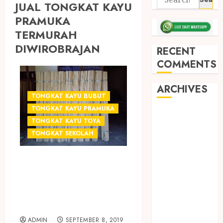
JUAL TONGKAT KAYU
PRAMUKA
TERMURAH
DIWIROBRAJAN
RECENT
COMMENTS
ARCHIVES
TONGKAT KAYU BUBUT
TONGKAT KAYU PRAMUKA
May 2026
TONGKAT KAYU TOYA
December
TONGKAT SEKOLAH
2025
March 2025
JUAL TONGKAT
September
KAYU PRAMUKA
2024
August 2024
TERMURAH DI
February 2024
SLEMAN
January 2024
ADMIN
SEPTEMBER 8, 2019