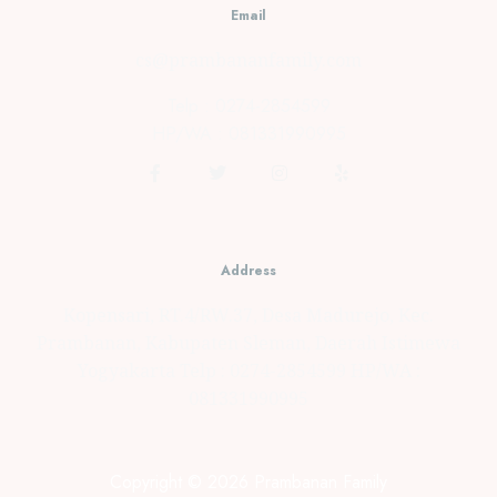
Email
cs@prambananfamily.com
Telp : 0274-2854599
HP/WA : 081331990995
Address
Kopensari, RT.4/RW.37, Desa Madurejo, Kec.
Prambanan, Kabupaten Sleman, Daerah Istimewa
Yogyakarta Telp : 0274-2854599 HP/WA :
081331990995
Copyright © 2026 Prambanan Family