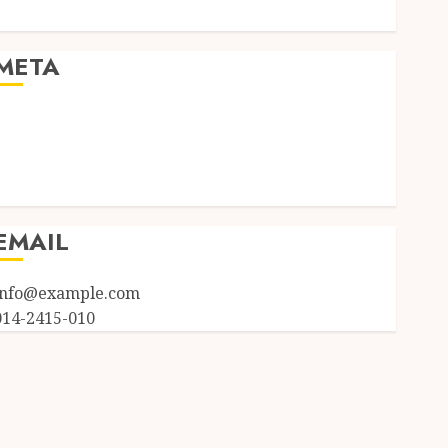
Uncategorized
META
Log in
Entries feed
Comments feed
WordPress.org
EMAIL
info@example.com
014-2415-010