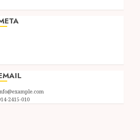
Uncategorized
META
Log in
Entries feed
Comments feed
WordPress.org
EMAIL
info@example.com
014-2415-010