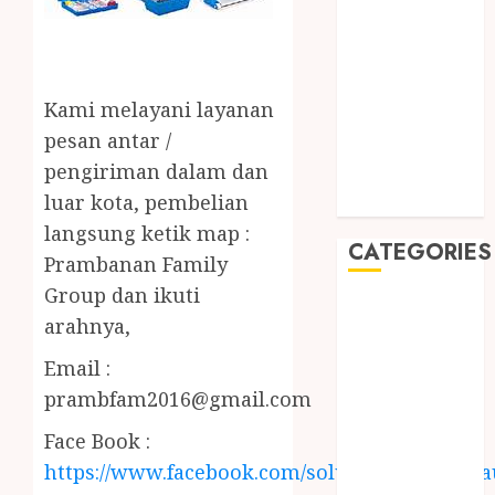
2019
August 2019
July 2019
May 2019
Kami melayani layanan
January 2019
pesan antar /
November
pengiriman dalam dan
2018
luar kota, pembelian
October 2018
langsung ketik map :
CATEGORIES
Prambanan Family
Group dan ikuti
BADUT SULAP
arahnya,
ULTAH ANAK
BAHAN KIMIA
Email :
BELAH KAYU
prambfam2016@gmail.com
JOGJA
Face Book :
BERAS
https://www.facebook.com/solusiairkolamhija
ORGANIK