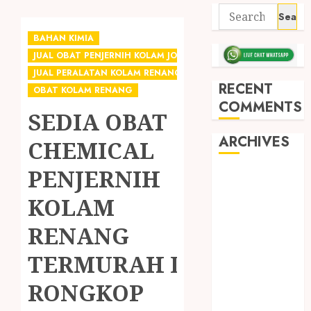
BAHAN KIMIA
JUAL OBAT PENJERNIH KOLAM JOGJA
JUAL PERALATAN KOLAM RENANG JOGJA
RECENT
OBAT KOLAM RENANG
COMMENTS
SEDIA OBAT
ARCHIVES
CHEMICAL
PENJERNIH
May 2026
December
KOLAM
2025
RENANG
March 2025
September
TERMURAH DI
2024
August 2024
RONGKOP
February 2024