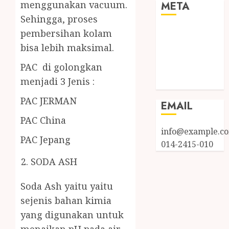
menggunakan vacuum.
META
Sehingga, proses
Log in
pembersihan kolam
Entries feed
bisa lebih maksimal.
Comments
PAC di golongkan
feed
menjadi 3 Jenis :
WordPress.org
PAC JERMAN
EMAIL
PAC China
info@example.c
PAC Jepang
014-2415-010
SODA ASH
Soda Ash yaitu yaitu
sejenis bahan kimia
yang digunakan untuk