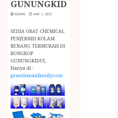
GUNUNGKIDUL
January 2024
December
ADMIN
MAY 1, 2021
2023
April 2023
March 2023
SEDIA OBAT CHEMICAL
February 2023
PENJERNIH KOLAM
December
RENANG TERMURAH DI
2021
RONGKOP
June 2021
GUNUNGKIDUL
May 2021
April 2021
Hanya di :
August 2020
prambananfamily.com
February 2020
January 2020
November
2019
October 2019
September