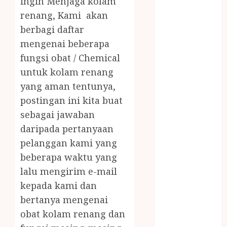
ingin Menjaga kolam
JUAL OBAT
renang, Kami akan
PENJERNIH
berbagi daftar
KOLAM JOGJA
JUAL
mengenai beberapa
PERALATAN
fungsi obat / Chemical
KOLAM
untuk kolam renang
RENANG
yang aman tentunya,
JOGJA
postingan ini kita buat
JUAL WELID
sebagai jawaban
DAUN NIPAH
daripada pertanyaan
Kawat
pelanggan kami yang
Harmonika
beberapa waktu yang
KERTAS
GESEK / ESEK
lalu mengirim e-mail
ESEK MOBIL
kepada kami dan
KONTRAKTOR
bertanya mengenai
KOLAM
obat kolam renang dan
RENANG