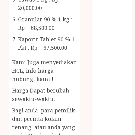
Bambu
20,000.00
Gazebo Kayu
Jasa Angkut
Granular 90 % 1 kg :
Jasa Buang
Rp 68,500.00
Puing
Kaporit Tablet 90 % 1
JASA
Pkt : Rp 67,500.00
CLEANING
SERVICE
Kami Juga menyediakan
JASA
KONTRUKSI
HCL, info harga
JOGJA
hubungi kami !
JASA
Harga Dapat berubah
PERAWATAN
sewaktu-waktu.
KOLAM
RENANG
Bagi anda para pemilik
JOGJA
dan pecinta kolam
JASA
renang atau anda yang
PRAMURUKTI