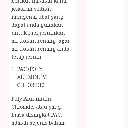
berikut ini akan kami
MASAK
jelaskan sedikit
MINYAK
mengenai obat yang
WIJEN RMK
dapat anda gunakan
NASI
untuk menjernihkan
TUMPENG
OBAT KIMIA
air kolam renang agar
OBAT KOLAM
air kolam renang anda
RENANG
tetap jernih.
Omah Joglo
PERAWAT
PAC (POLY
LANSIA
ALUMINUM
PIJAT BAYI
CHLORIDE)
PRAMBANAN
Pintu Kayu
Poly Aluminum
PISAU DAPUR
Chloride, atau yang
RUMAH KAYU
biasa disingkat PAC,
MURAH
adalah sejenis bahan
saung bambu