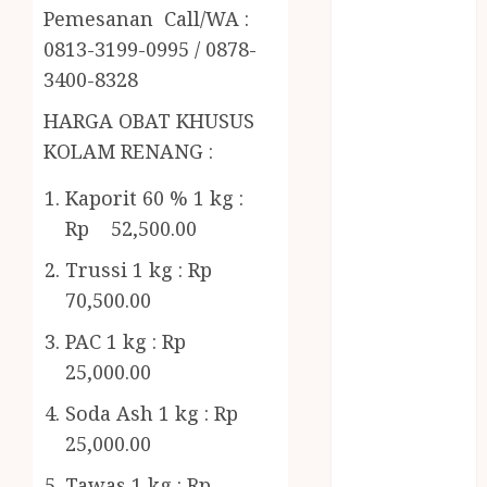
RMK
Pemesanan Call/WA :
BERAS
0813-3199-0995 / 0878-
PREMIUM
3400-8328
BIRO JASA
STNK
HARGA OBAT KHUSUS
BIRO JASA
KOLAM RENANG :
STNK JAWA
TENGAH
Kaporit 60 % 1 kg :
CELANA
Rp 52,500.00
SUNAT /
Trussi 1 kg : Rp
KHITAN
70,500.00
CELANA
SUNAT
PAC 1 kg : Rp
KHITAN
25,000.00
SAMSON
Soda Ash 1 kg : Rp
COUSTIC
SODA
25,000.00
Gazebo
Tawas 1 kg : Rp