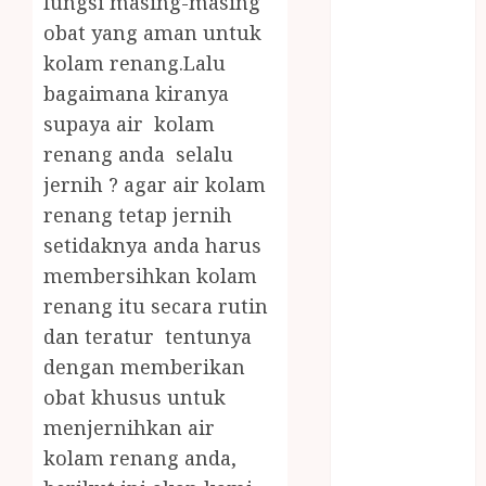
fungsi masing-masing
JOGJA
obat yang aman untuk
LAYANAN
kolam renang.Lalu
PIJAT BAYI
bagaimana kiranya
PANGGILAN
LAYANAN
supaya air kolam
PIJAT URUT
renang anda selalu
PANGGILAN
jernih ? agar air kolam
Lisplang Kayu
renang tetap jernih
Ukir
setidaknya anda harus
LOKER
membersihkan kolam
PRAMURUKTI
renang itu secara rutin
LOWONGAN
dan teratur tentunya
KERJA JOGJA
MC ULTAH
dengan memberikan
ANAK
obat khusus untuk
MINYAK
menjernihkan air
WIJEN
kolam renang anda,
BUMBU