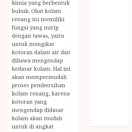
kimia yang berbentuk
SNACK BOX
bubuk. Obat kolam
JOGJA
renang ini memiliki
SODA API
TEBANG
fungsi yang mirip
POHON JOGJA
dengan tawas, yaitu
TONGKAT
untuk mengikat
KAYU BUBUT
kotoran dalam air dan
TONGKAT
dibawa mengendap
KAYU
kedasar kolam. Hal ini
PRAMUKA
akan mempermudah
TONGKAT
proses pembersihan
KAYU TOYA
TONGKAT
kolam renang, karena
PRAMUKA
kotoran yang
TONGKAT
mengendap didasar
SEKOLAH
kolam akan mudah
Uncategorized
untuk di angkat