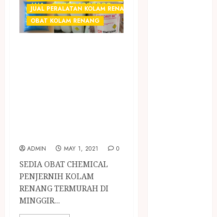
WIJEN RMK
JUAL PERALATAN KOLAM RENANG JOGJA
NASI
OBAT KOLAM RENANG
TUMPENG
OBAT KIMIA
SEDIA OBAT
OBAT KOLAM
CHEMICAL
RENANG
PENJERNIH
Omah Joglo
KOLAM RENANG
PERAWAT
LANSIA
TERMURAH DI
PIJAT BAYI
MINGGIR
PRAMBANAN
SLEMAN
Pintu Kayu
ADMIN
MAY 1, 2021
0
PISAU DAPUR
RUMAH KAYU
SEDIA OBAT CHEMICAL
MURAH
PENJERNIH KOLAM
saung bambu
RENANG TERMURAH DI
SNACK BOX
MINGGIR...
JOGJA