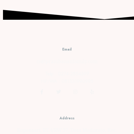
Email
cs@prambananfamily.com
Telp : 0274-2854599
HP/WA : 081331990995
Address
Kopensari, RT.4/RW.37, Desa Madurejo, Kec.