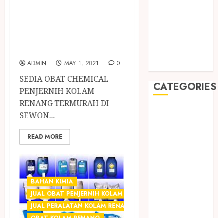
PENJERNIH
July 2019
May 2019
KOLAM RENANG
January 2019
TERMURAH DI
November
SEWON BANTUL
2018
ADMIN
MAY 1, 2021
0
October 2018
SEDIA OBAT CHEMICAL
CATEGORIES
PENJERNIH KOLAM
RENANG TERMURAH DI
BADUT SULAP
SEWON...
ULTAH ANAK
BAHAN KIMIA
READ MORE
BELAH KAYU
JOGJA
BERAS
BAHAN KIMIA
ORGANIK
JUAL OBAT PENJERNIH KOLAM JOGJA
RMK
JUAL PERALATAN KOLAM RENANG JOGJA
BERAS