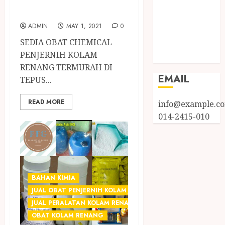
Log in
GUNUNGKIDUL
Entries feed
ADMIN
MAY 1, 2021
0
Comments
SEDIA OBAT CHEMICAL
feed
PENJERNIH KOLAM
WordPress.org
RENANG TERMURAH DI
EMAIL
TEPUS...
READ MORE
info@example.c
014-2415-010
BAHAN KIMIA
JUAL OBAT PENJERNIH KOLAM JOGJA
JUAL PERALATAN KOLAM RENANG JOGJA
OBAT KOLAM RENANG