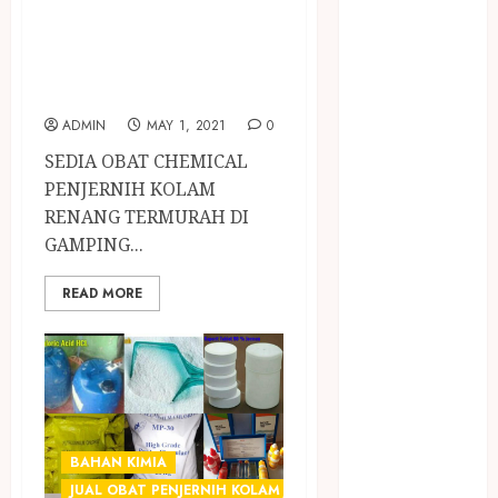
PIJAT BAYI
TERMURAH DI
PANGGILAN
GAMPING
LAYANAN
SLEMAN
PIJAT URUT
PANGGILAN
ADMIN
MAY 1, 2021
0
Lisplang Kayu
SEDIA OBAT CHEMICAL
Ukir
PENJERNIH KOLAM
LOKER
RENANG TERMURAH DI
PRAMURUKTI
GAMPING...
LOWONGAN
KERJA JOGJA
READ MORE
MC ULTAH
ANAK
MINYAK
WIJEN
BUMBU
MASAK
BAHAN KIMIA
MINYAK
JUAL OBAT PENJERNIH KOLAM JOGJA