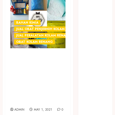
Jasa Angkut
Jasa Buang
Puing
JASA
BAHAN KIMIA
CLEANING
JUAL OBAT PENJERNIH KOLAM JOGJA
SERVICE
JUAL PERALATAN KOLAM RENANG JOGJA
JASA
OBAT KOLAM RENANG
KONTRUKSI
JOGJA
SEDIA OBAT
JASA
CHEMICAL
PERAWATAN
PENJERNIH
KOLAM
KOLAM RENANG
RENANG
JOGJA
TERMURAH DI
JASA
MATRIJERON
PRAMURUKTI
JOGJAKARTA
JUAL OBAT
ADMIN
MAY 1, 2021
0
PENJERNIH