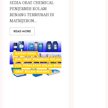
KOLAM JOGJA
SEDIA OBAT CHEMICAL
JUAL
PENJERNIH KOLAM
PERALATAN
RENANG TERMURAH DI
KOLAM
MATRIJERON...
RENANG
READ MORE
JOGJA
JUAL WELID
DAUN NIPAH
Kawat
BAHAN KIMIA
Harmonika
JUAL OBAT PENJERNIH KOLAM JOGJA
KERTAS
JUAL PERALATAN KOLAM RENANG JOGJA
GESEK / ESEK
OBAT KOLAM RENANG
ESEK MOBIL
KONTRAKTOR
SEDIA OBAT
KOLAM
CHEMICAL
RENANG
PENJERNIH
JOGJA
LAYANAN
KOLAM RENANG