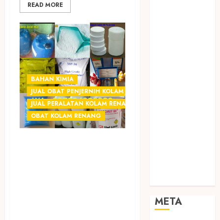
READ MORE
SODA API
TEBANG
POHON JOGJA
TONGKAT
KAYU BUBUT
TONGKAT
BAHAN KIMIA
KAYU
JUAL OBAT PENJERNIH KOLAM JOGJA
PRAMUKA
JUAL PERALATAN KOLAM RENANG JOGJA
TONGKAT
OBAT KOLAM RENANG
KAYU TOYA
TONGKAT
SEDIA OBAT
PRAMUKA
TONGKAT
CHEMICAL
SEKOLAH
PENJERNIH
Uncategorized
KOLAM RENANG
TERMURAH DI
META
TEPUS