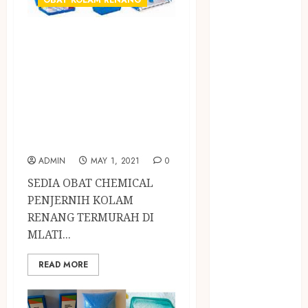
OBAT KOLAM RENANG
PREMIUM
BIRO JASA
SEDIA OBAT
STNK
BIRO JASA
CHEMICAL
STNK JAWA
PENJERNIH
TENGAH
KOLAM RENANG
CELANA
TERMURAH DI
SUNAT /
MLATI SLEMAN
KHITAN
CELANA
ADMIN
MAY 1, 2021
0
SUNAT
SEDIA OBAT CHEMICAL
KHITAN
PENJERNIH KOLAM
SAMSON
RENANG TERMURAH DI
COUSTIC
MLATI...
SODA
Gazebo
READ MORE
Bambu
Gazebo Kayu