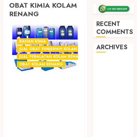
OBAT KIMIA KOLAM
RENANG
RECENT
COMMENTS
BAHAN KIMIA
ARCHIVES
JUAL OBAT PENJERNIH KOLAM JOGJA
JUAL PERALATAN KOLAM RENANG JOGJA
May 2026
OBAT KOLAM RENANG
December
2025
SEDIA OBAT
March 2025
CHEMICAL
September
PENJERNIH
2024
KOLAM RENANG
August 2024
February 2024
TERMURAH DI
January 2024
WONOSARI
December
GUNUNGKIDUL