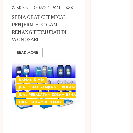
2023
ADMIN
MAY 1, 2021
0
April 2023
March 2023
SEDIA OBAT CHEMICAL
February 2023
PENJERNIH KOLAM
December
RENANG TERMURAH DI
2021
WONOSARI...
June 2021
READ MORE
May 2021
April 2021
August 2020
February 2020
BAHAN KIMIA
January 2020
JUAL OBAT PENJERNIH KOLAM JOGJA
November
JUAL PERALATAN KOLAM RENANG JOGJA
2019
OBAT KOLAM RENANG
October 2019
September
SEDIA OBAT
2019
CHEMICAL
August 2019