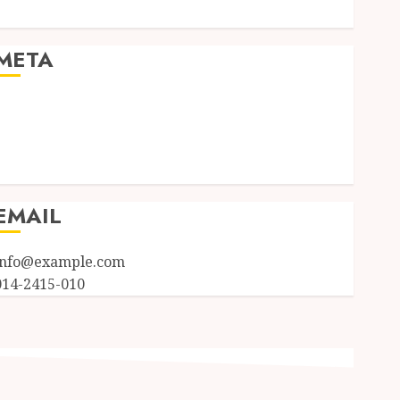
Uncategorized
META
Log in
Entries feed
Comments feed
WordPress.org
EMAIL
info@example.com
014-2415-010