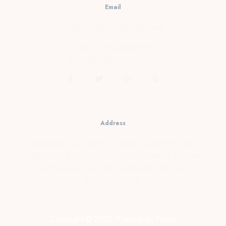
Email
cs@prambananfamily.com
Telp : 0274-2854599
HP/WA : 081331990995
Address
Kopensari, RT.4/RW.37, Desa Madurejo, Kec.
Prambanan, Kabupaten Sleman, Daerah Istimewa
Yogyakarta Telp : 0274-2854599 HP/WA :
081331990995
Copyright © 2026 Prambanan Family