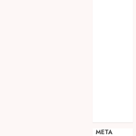
JOGJA
SODA API
TEBANG
POHON JOGJA
TONGKAT
KAYU BUBUT
TONGKAT
KAYU
PRAMUKA
TONGKAT
KAYU TOYA
TONGKAT
PRAMUKA
TONGKAT
SEKOLAH
Uncategorized
META