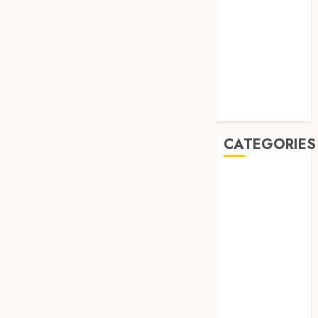
August 2019
July 2019
May 2019
January 2019
November
2018
October 2018
CATEGORIES
BADUT SULAP
ULTAH ANAK
BAHAN KIMIA
BELAH KAYU
JOGJA
BERAS
ORGANIK
RMK