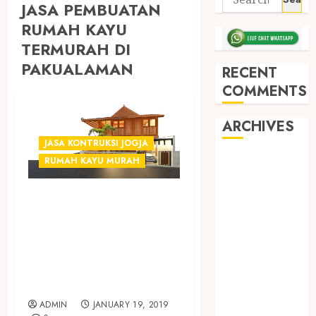
JASA PEMBUATAN
RUMAH KAYU
TERMURAH DI
PAKUALAMAN
RECENT
COMMENTS
ARCHIVES
JASA KONTRUKSI JOGJA
May 2026
RUMAH KAYU MURAH
December
JASA PEMBUATAN
2025
March 2025
RUMAH KAYU 2
September
LANTAI
2024
TERMURAH DI
August 2024
JOGJA
February 2024
January 2024
ADMIN
JANUARY 19, 2019