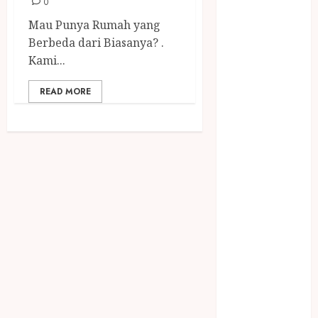
0
December
2023
Mau Punya Rumah yang
April 2023
Berbeda dari Biasanya? .
March 2023
Kami...
February 2023
READ MORE
December
2021
June 2021
May 2021
April 2021
August 2020
February 2020
January 2020
November
2019
October 2019
September
2019