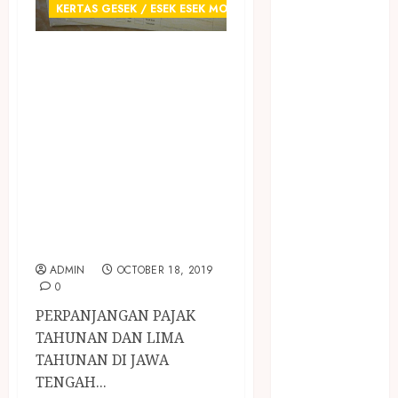
January 2024
KERTAS GESEK / ESEK ESEK MOBIL
December
2023
JUAL KERTAS
April 2023
GESEK / ESEK
March 2023
ESEK NOMER
February 2023
RANGKA DAN
December
NOMER MESIN
2021
June 2021
MOBIL
May 2021
TERMURAH DI
April 2021
JAWA TENGAH
August 2020
ADMIN
OCTOBER 18, 2019
February 2020
0
January 2020
PERPANJANGAN PAJAK
November
TAHUNAN DAN LIMA
2019
TAHUNAN DI JAWA
October 2019
TENGAH...
September