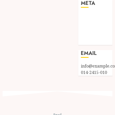
META
Log in
Entries feed
Comments
feed
WordPress.org
EMAIL
info@example.c
014-2415-010
Email