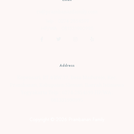
cs@prambananfamily.com
Telp : 0274-2854599
HP/WA : 081331990995
Address
Kopensari, RT.4/RW.37, Desa Madurejo, Kec.
Prambanan, Kabupaten Sleman, Daerah Istimewa
Yogyakarta Telp : 0274-2854599 HP/WA :
081331990995
Copyright © 2026 Prambanan Family