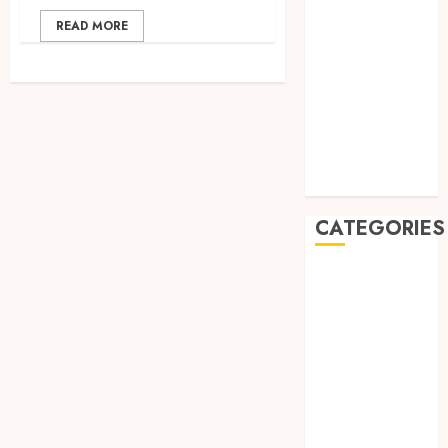
2019
READ MORE
August 2019
July 2019
May 2019
January 2019
November
2018
October 2018
CATEGORIES
BADUT SULAP
ULTAH ANAK
BAHAN KIMIA
BELAH KAYU
JOGJA
BERAS
ORGANIK