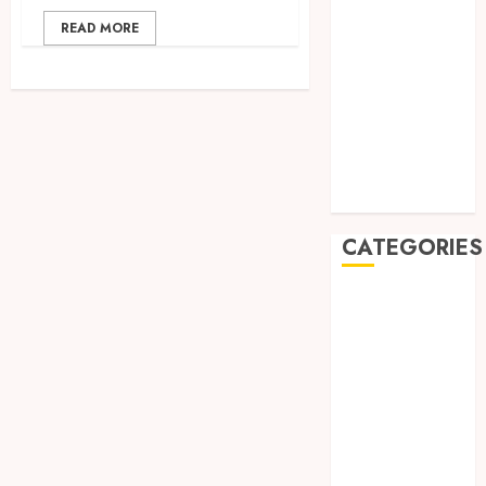
2019
READ MORE
August 2019
July 2019
May 2019
January 2019
November
2018
October 2018
CATEGORIES
BADUT SULAP
ULTAH ANAK
BAHAN KIMIA
BELAH KAYU
JOGJA
BERAS
ORGANIK