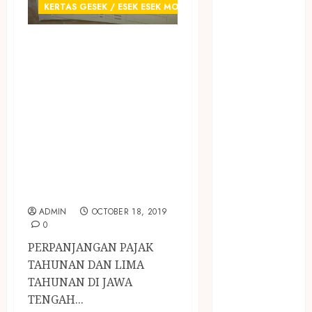
January 2024
KERTAS GESEK / ESEK ESEK MOBIL
December
2023
JUAL KERTAS
April 2023
GESEK / ESEK
March 2023
ESEK NOMER
February 2023
RANGKA DAN
December
NOMER MESIN
2021
June 2021
MOBIL
May 2021
TERMURAH DI
April 2021
JAWA TENGAH
August 2020
ADMIN
OCTOBER 18, 2019
February 2020
0
January 2020
PERPANJANGAN PAJAK
November
TAHUNAN DAN LIMA
2019
TAHUNAN DI JAWA
October 2019
TENGAH...
September