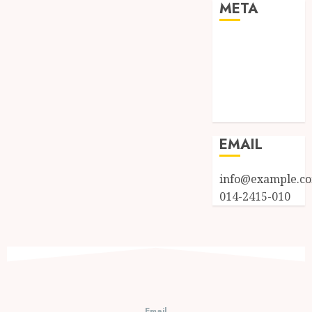
META
Log in
Entries feed
Comments
feed
WordPress.org
EMAIL
info@example.c
014-2415-010
Email