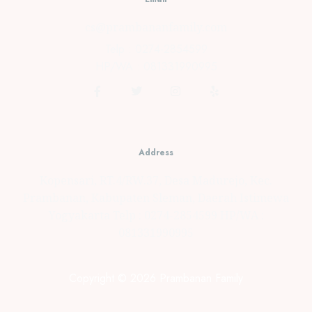
cs@prambananfamily.com
Telp : 0274-2854599
HP/WA : 081331990995
Address
Kopensari, RT.4/RW.37, Desa Madurejo, Kec.
Prambanan, Kabupaten Sleman, Daerah Istimewa
Yogyakarta Telp : 0274-2854599 HP/WA :
081331990995
Copyright © 2026 Prambanan Family