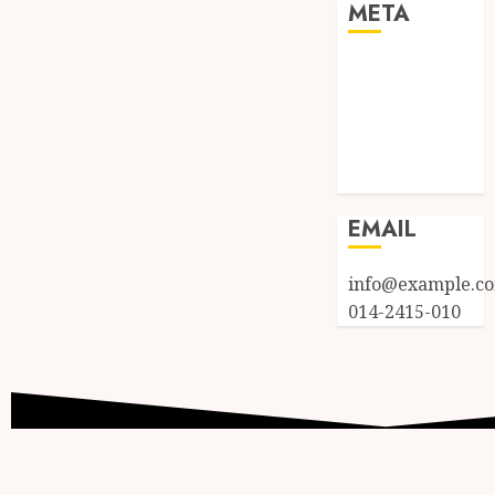
META
Log in
Entries feed
Comments
feed
WordPress.org
EMAIL
info@example.c
014-2415-010