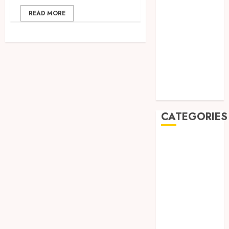
2019
READ MORE
August 2019
July 2019
May 2019
January 2019
November
2018
October 2018
CATEGORIES
BADUT SULAP
ULTAH ANAK
BAHAN KIMIA
BELAH KAYU
JOGJA
BERAS
ORGANIK