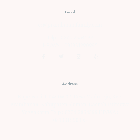
Email
cs@prambananfamily.com
Telp : 0274-2854599
HP/WA : 081331990995
Address
Kopensari, RT.4/RW.37, Desa Madurejo, Kec.
Prambanan, Kabupaten Sleman, Daerah Istimewa
Yogyakarta Telp : 0274-2854599 HP/WA :
081331990995