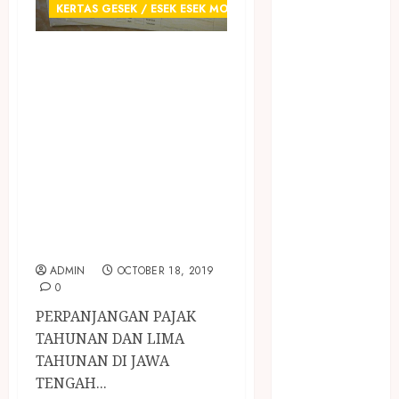
January 2024
KERTAS GESEK / ESEK ESEK MOBIL
December
2023
JUAL KERTAS
April 2023
GESEK / ESEK
March 2023
ESEK NOMER
February 2023
RANGKA DAN
December
NOMER MESIN
2021
June 2021
MOBIL
May 2021
TERMURAH DI
April 2021
JAWA TENGAH
August 2020
ADMIN
OCTOBER 18, 2019
February 2020
0
January 2020
PERPANJANGAN PAJAK
November
TAHUNAN DAN LIMA
2019
TAHUNAN DI JAWA
October 2019
TENGAH...
September