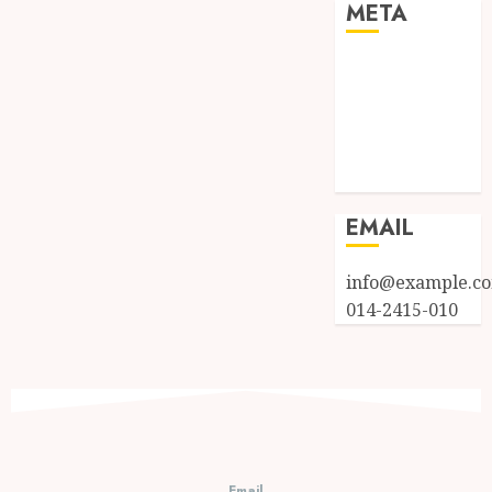
META
Log in
Entries feed
Comments
feed
WordPress.org
EMAIL
info@example.c
014-2415-010
Email