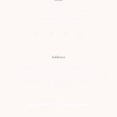
cs@prambananfamily.com
Telp : 0274-2854599
HP/WA : 081331990995
Address
Kopensari, RT.4/RW.37, Desa Madurejo, Kec.
Prambanan, Kabupaten Sleman, Daerah Istimewa
Yogyakarta Telp : 0274-2854599 HP/WA :
081331990995
Copyright © 2026 Prambanan Family