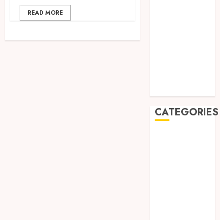
2019
READ MORE
August 2019
July 2019
May 2019
January 2019
November
2018
October 2018
CATEGORIES
BADUT SULAP
ULTAH ANAK
BAHAN KIMIA
BELAH KAYU
JOGJA
BERAS
ORGANIK