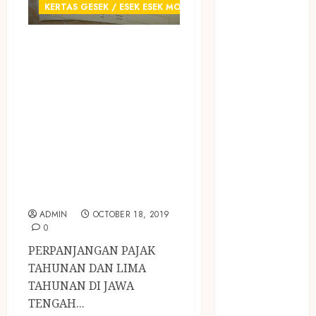
January 2024
KERTAS GESEK / ESEK ESEK MOBIL
December
2023
JUAL KERTAS
April 2023
GESEK / ESEK
March 2023
ESEK NOMER
February 2023
RANGKA DAN
December
NOMER MESIN
2021
June 2021
MOBIL
May 2021
TERMURAH DI
April 2021
JAWA TENGAH
August 2020
ADMIN
OCTOBER 18, 2019
February 2020
0
January 2020
PERPANJANGAN PAJAK
November
TAHUNAN DAN LIMA
2019
TAHUNAN DI JAWA
October 2019
TENGAH...
September