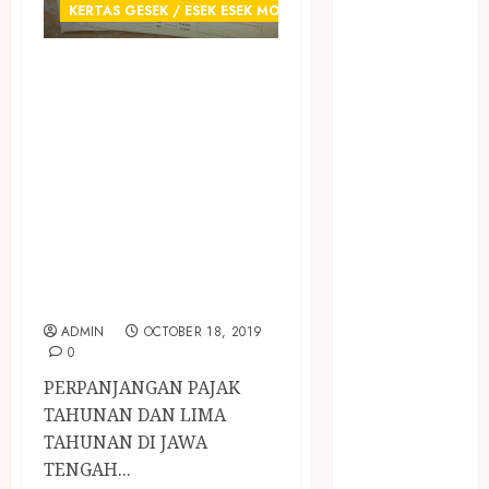
January 2024
KERTAS GESEK / ESEK ESEK MOBIL
December
2023
JUAL KERTAS
April 2023
GESEK / ESEK
March 2023
ESEK NOMER
February 2023
RANGKA DAN
December
NOMER MESIN
2021
June 2021
MOBIL
May 2021
TERMURAH DI
April 2021
JAWA TENGAH
August 2020
ADMIN
OCTOBER 18, 2019
February 2020
0
January 2020
PERPANJANGAN PAJAK
November
TAHUNAN DAN LIMA
2019
TAHUNAN DI JAWA
October 2019
TENGAH...
September