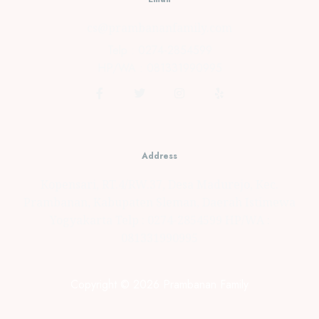
cs@prambananfamily.com
Telp : 0274-2854599
HP/WA : 081331990995
Address
Kopensari, RT.4/RW.37, Desa Madurejo, Kec.
Prambanan, Kabupaten Sleman, Daerah Istimewa
Yogyakarta Telp : 0274-2854599 HP/WA :
081331990995
Copyright © 2026 Prambanan Family