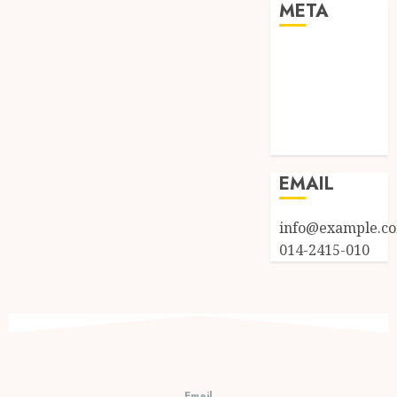
META
Log in
Entries feed
Comments
feed
WordPress.org
EMAIL
info@example.c
014-2415-010
Email