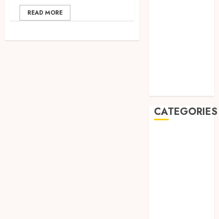
2019
READ MORE
August 2019
July 2019
May 2019
January 2019
November
2018
October 2018
CATEGORIES
BADUT SULAP
ULTAH ANAK
BAHAN KIMIA
BELAH KAYU
JOGJA
BERAS
ORGANIK