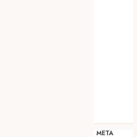
JOGJA
SODA API
TEBANG
POHON JOGJA
TONGKAT
KAYU BUBUT
TONGKAT
KAYU
PRAMUKA
TONGKAT
KAYU TOYA
TONGKAT
PRAMUKA
TONGKAT
SEKOLAH
Uncategorized
META