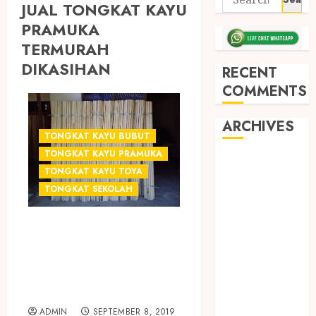
JUAL TONGKAT KAYU
PRAMUKA
TERMURAH
DIKASIHAN
RECENT
COMMENTS
ARCHIVES
TONGKAT KAYU BUBUT
TONGKAT KAYU PRAMUKA
May 2026
TONGKAT KAYU TOYA
December
TONGKAT SEKOLAH
2025
March 2025
JUAL TONGKAT
September
KAYU PRAMUKA
2024
August 2024
TERMURAH DI
February 2024
SLEMAN
January 2024
ADMIN
SEPTEMBER 8, 2019