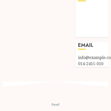
Log in
Entries feed
Comments
feed
WordPress.org
EMAIL
info@example.c
014-2415-010
Email