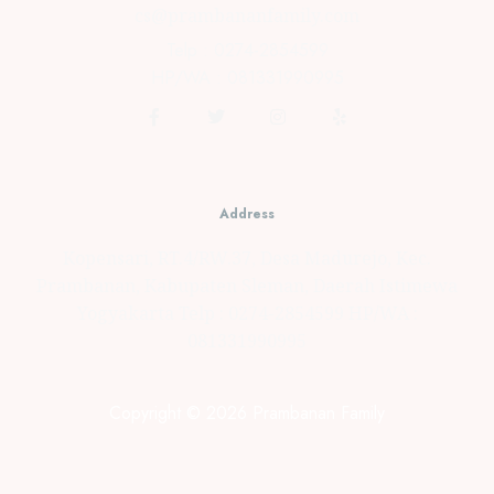
cs@prambananfamily.com
Telp : 0274-2854599
HP/WA : 081331990995
Address
Kopensari, RT.4/RW.37, Desa Madurejo, Kec.
Prambanan, Kabupaten Sleman, Daerah Istimewa
Yogyakarta Telp : 0274-2854599 HP/WA :
081331990995
Copyright © 2026 Prambanan Family