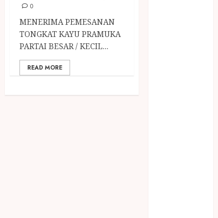
December
0
2023
MENERIMA PEMESANAN
April 2023
TONGKAT KAYU PRAMUKA
March 2023
PARTAI BESAR / KECIL...
February 2023
December
READ MORE
2021
June 2021
May 2021
April 2021
August 2020
February 2020
January 2020
November
2019
October 2019
September
2019