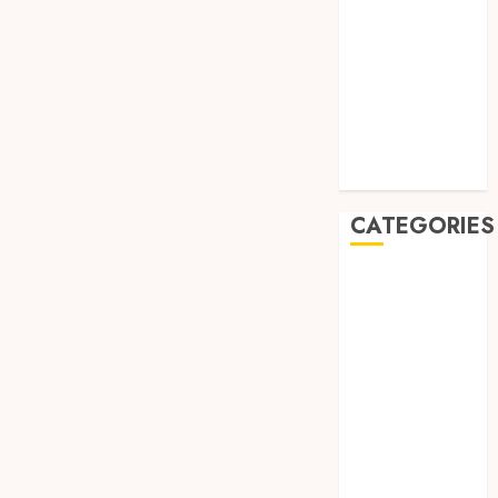
August 2019
July 2019
May 2019
January 2019
November
2018
October 2018
CATEGORIES
BADUT SULAP
ULTAH ANAK
BAHAN KIMIA
BELAH KAYU
JOGJA
BERAS
ORGANIK
RMK